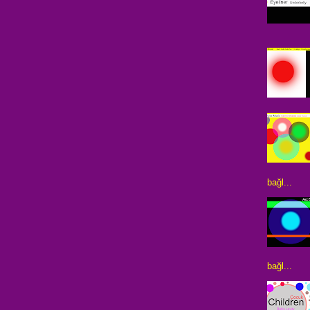
bağl...
bağl...