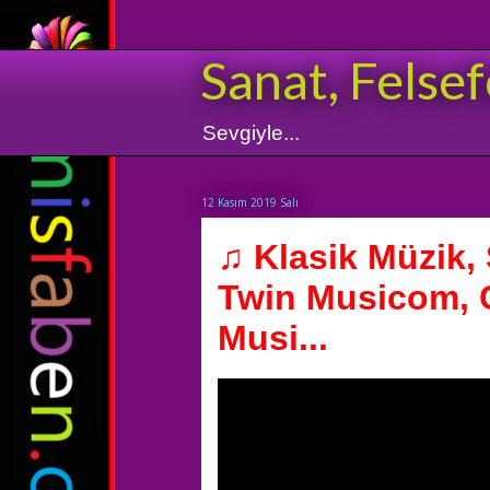
Sanat, Felsef
Sevgiyle...
12 Kasım 2019 Salı
♫ Klasik Müzik,
Twin Musicom, C
Musi...