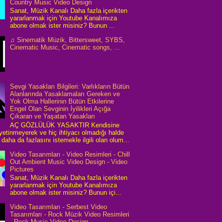
Country Music Video Design
Sanat, Müzik Kanalı Daha fazla içerikten
yararlanmak için Youtube Kanalımıza
abone olmak ister misiniz? Bunun ...
♫ Sinematik Müzik, Bittersweet, SYBS,
Cinematic Music, Cinematic songs, ...
Sevgi Yasakları Bilgileri: Varlıkların Bütün
Alanlarında Yasaklamaları Gereken ve
Yok Olma Hallerinin Bütün Etkilerine
Engel Olan Sevginin İyilikleri Açığa
Çıkaran ve Yaşatan Yasakları
AÇ GÖZLÜLÜK YASAKTIR Kendisine
 yetinmeyerek ve hiç ihtiyacı olmadığı halde
daha da fazlasını istemekle ilgili olan olum...
Video Tasarımları - Video Resimleri - Chill
Out Ambient Music Video Design - Video
Pictures
Sanat, Müzik Kanalı Daha fazla içerikten
yararlanmak için Youtube Kanalımıza
abone olmak ister misiniz? Bunun içi...
Video Tasarımları - Serbest Video
Tasarımları - Rock Müzik Video Resimleri
- Rock Music Video Design