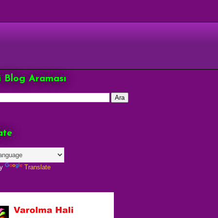
çi Blog Araması
ate
by
Translate