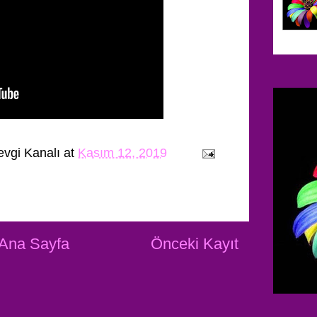
evgi Kanalı
at
Kasım 12, 2019
Ana Sayfa
Önceki Kayıt