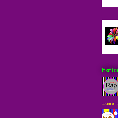
Haftan
abone olma