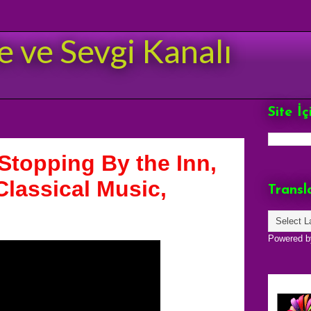
e ve Sevgi Kanalı
Site İ
 Stopping By the Inn,
lassical Music,
Transl
Powered 