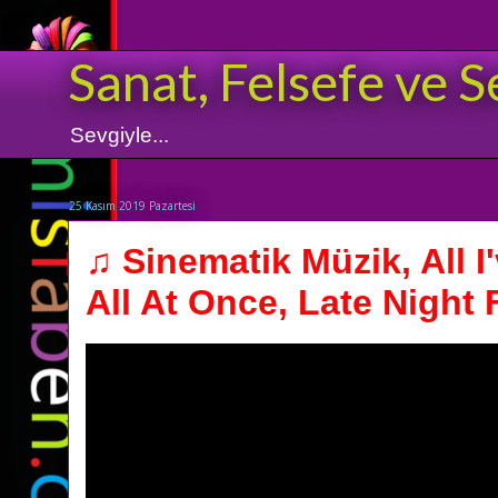
Sanat, Felsefe ve S
Sevgiyle...
25 Kasım 2019 Pazartesi
♫ Sinematik Müzik, All I'
All At Once, Late Night F