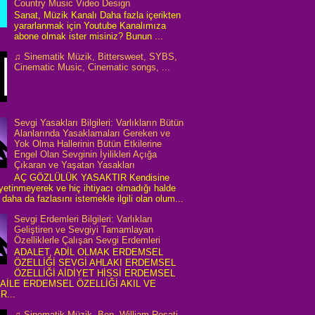
Country Music Video Design
Sanat, Müzik Kanalı Daha fazla içerikten
yararlanmak için Youtube Kanalımıza
abone olmak ister misiniz? Bunun ...
♫ Sinematik Müzik, Bittersweet, SYBS,
Cinematic Music, Cinematic songs, ...
Sevgi Yasakları Bilgileri: Varlıkların Bütün
Alanlarında Yasaklamaları Gereken ve
Yok Olma Hallerinin Bütün Etkilerine
Engel Olan Sevginin İyilikleri Açığa
Çıkaran ve Yaşatan Yasakları
AÇ GÖZLÜLÜK YASAKTIR Kendisine
 yetinmeyerek ve hiç ihtiyacı olmadığı halde
daha da fazlasını istemekle ilgili olan olum...
Sevgi Erdemleri Bilgileri: Varlıkları
Geliştiren ve Sevgiyi Tamamlayan
Özelliklerle Çalışan Sevgi Erdemleri
ADALET, ADİL OLMAK ERDEMSEL
ÖZELLİĞİ SEVGİ AHLAKI ERDEMSEL
ÖZELLİĞİ AİDİYET HİSSİ ERDEMSEL
 AİLE ERDEMSEL ÖZELLİĞİ AKIL VE
R...
♫ Sinematik Müzik, Ben, William Rosati,