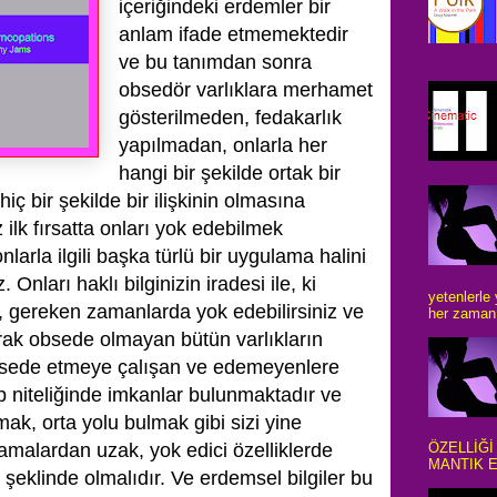
içeriğindeki erdemler bir
anlam ifade etmemektedir
ve bu tanımdan sonra
obsedör varlıklara merhamet
gösterilmeden, fedakarlık
yapılmadan, onlarla her
hangi bir şekilde ortak bir
 bir şekilde bir ilişkinin olmasına
k fırsatta onları yok edebilmek
arla ilgili başka türlü bir uygulama halini
Onları haklı bilginizin iradesi ile, ki
yetenlerle
dir, gereken zamanlarda yok edebilirsiniz ve
her zaman 
k obsede olmayan bütün varlıkların
obsede etmeye çalışan ve edemeyenlere
p niteliğinde imkanlar bulunmaktadır ve
ak, orta yolu bulmak gibi sizi yine
amalardan uzak, yok edici özelliklerde
ÖZELLİĞİ
MANTIK E
eklinde olmalıdır. Ve erdemsel bilgiler bu