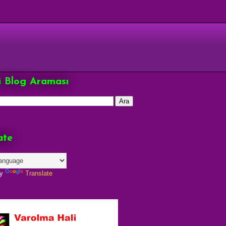
çi Blog Araması
ate
by
Translate