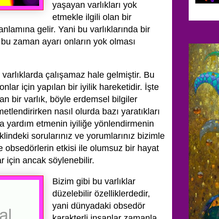
yaşayan varlıkları yok
etmekle ilgili olan bir
lamına gelir. Yani bu varlıklarında bir
e bu zaman ayarı onların yok olması
u varlıklarda çalışamaz hale gelmiştir. Bu
lar için yapılan bir iyilik hareketidir. İşte
n bir varlık, böyle erdemsel bilgiler
etlendirirken nasıl olurda bazı yaratıkları
a yardım etmenin iyiliğe yönlendirmenin
lindeki sorularınız ve yorumlarınız bizimle
e obsedörlerin etkisi ile olumsuz bir hayat
 için ancak söylenebilir.
Bizim gibi bu varlıklar
düzelebilir özelliklerdedir,
yani dünyadaki obsedör
karakterli insanlar zamanla