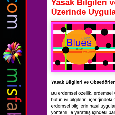
Yasak Bilgileri 
Üzerinde Uygul
Yasak Bilgileri ve Obsedörl
Bu erdemsel özellik, erdemsel v
bütün iyi bilgilerin, içeriğinde
erdemsel bilgilerin nasıl uygu
yöntemi ile yaratılış içindeki 