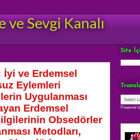
e ve Sevgi Kanalı
Site İ
 İyi ve Erdemsel
suz Eylemleri
Transl
ilerin Uygulanması
ayan Erdemsel
Powered 
Bilgilerinin Obsedörler
nması Metodları,