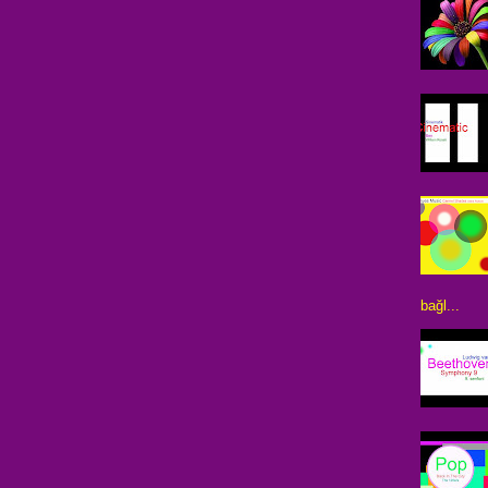
bağl...