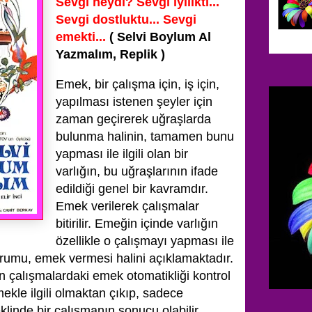
Sevgi neydi? Sevgi iyilikti...
Sevgi dostluktu... Sevgi
emekti...
( Selvi Boylum Al
Yazmalım, Replik )
Emek, bir çalışma için, iş için,
yapılması istenen şeyler için
zaman geçirerek uğraşlarda
bulunma halinin, tamamen bunu
yapması ile ilgili olan bir
varlığın, bu uğraşlarının ifade
edildiği genel bir kavramdır.
Emek verilerek çalışmalar
bitirilir. Emeğin içinde varlığın
özellikle o çalışmayı yapması ile
urumu, emek vermesi halini açıklamaktadır.
an çalışmalardaki emek otomatikliği kontrol
kle ilgili olmaktan çıkıp, sadece
linde bir çalışmanın sonucu olabilir.