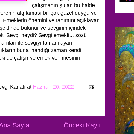
çalışmanın şu an bu halde
renin algılaması bir çok güzel duygu ve
ır. Emeklerin önemini ve tanımını açıklayan
m şeklinde bulunur ve sevginin içindeki
deki Sevgi neydi? Sevgi emekti... sözü
nlamları ile sevgiyi tamamlayan
ıkların buna inandığı zaman kendi
ekilde çalışır ve emek verilmesinin
evgi Kanalı
at
Haziran 20, 2022
Ana Sayfa
Önceki Kayıt