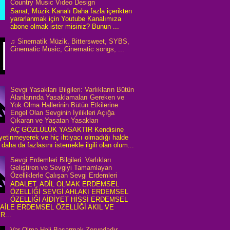
Country Music Video Design
Sanat, Müzik Kanalı Daha fazla içerikten
yararlanmak için Youtube Kanalımıza
abone olmak ister misiniz? Bunun ...
♫ Sinematik Müzik, Bittersweet, SYBS,
Cinematic Music, Cinematic songs, ...
Sevgi Yasakları Bilgileri: Varlıkların Bütün
Alanlarında Yasaklamaları Gereken ve
Yok Olma Hallerinin Bütün Etkilerine
Engel Olan Sevginin İyilikleri Açığa
Çıkaran ve Yaşatan Yasakları
AÇ GÖZLÜLÜK YASAKTIR Kendisine
 yetinmeyerek ve hiç ihtiyacı olmadığı halde
daha da fazlasını istemekle ilgili olan olum...
Sevgi Erdemleri Bilgileri: Varlıkları
Geliştiren ve Sevgiyi Tamamlayan
Özelliklerle Çalışan Sevgi Erdemleri
ADALET, ADİL OLMAK ERDEMSEL
ÖZELLİĞİ SEVGİ AHLAKI ERDEMSEL
ÖZELLİĞİ AİDİYET HİSSİ ERDEMSEL
 AİLE ERDEMSEL ÖZELLİĞİ AKIL VE
R...
Var Olma Hali Başarmak Zorundadır...