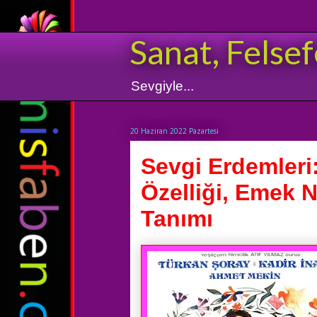
Sanat, Felsef
Sevgiyle...
20 Haziran 2022 Pazartesi
Sevgi Erdemler
Özelliği, Emek N
Tanımı