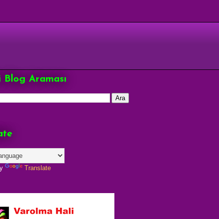
çi Blog Araması
ate
by
Translate