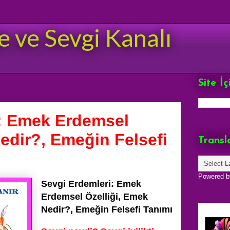
e ve Sevgi Kanalı
Site İ
i: Emek Erdemsel
edir?, Emeğin Felsefi
Transl
Powered 
Sevgi Erdemleri: Emek
Erdemsel Özelliği, Emek
Nedir?, Emeğin Felsefi Tanımı