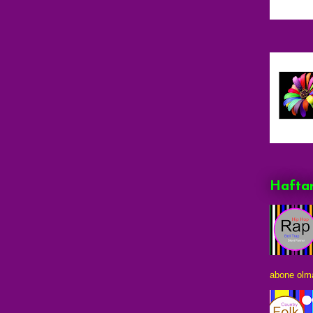
Haftan
abone olma