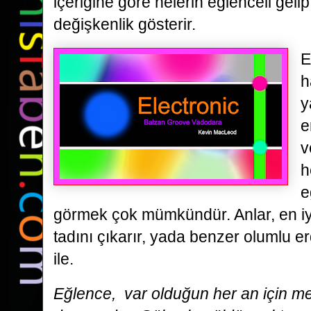
içeriğine göre nelerin eğlenceli geli
değişkenlik gösterir.
E
h
y
e
v
h
e
görmek çok mümkündür. Anlar, en iyi
tadını çıkarır, yada benzer olumlu e
ile.
Eğlence, var olduğun her an için 