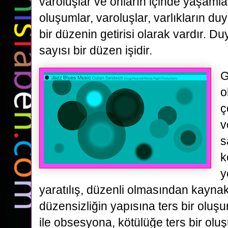
varoluşlar ve onların içinde yaşamlar
oluşumlar, varoluşlar, varlıkların duy
bir düzenin getirisi olarak vardır. D
sayısı bir düzen işidir.
G
o
ç
v
s
k
y
yaratılış, düzenli olmasından kaynak
düzensizliğin yapısına ters bir oluş
ile obsesyona, kötülüğe ters bir olu