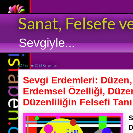
Sanat, Felsefe v
Sevgiyle...
22 Haziran 2022 Çarşamba
Sevgi Erdemleri: Düzen,
Erdemsel Özelliği, Düze
Düzenliliğin Felsefi Tan
S
D