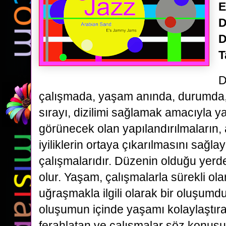
E
D
D
T
D
çalışmada, yaşam anında, durumda, o
sırayı, dizilimi sağlamak amacıyla y
görünecek olan yapılandırılmaların
iyiliklerin ortaya çıkarılmasını sağl
çalışmalarıdır. Düzenin olduğu yerde 
olur. Yaşam, çalışmalarla sürekli ola
uğraşmakla ilgili olarak bir oluşumd
oluşumun içinde yaşamı kolaylaştıran
ferahlatan ve çalışmalar söz konus