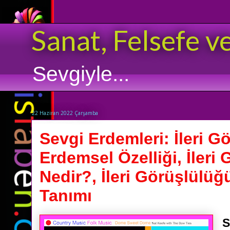
Sanat, Felsefe v
Sevgiyle...
22 Haziran 2022 Çarşamba
Sevgi Erdemleri: İleri G
Erdemsel Özelliği, İleri
Nedir?, İleri Görüşlülüğ
Tanımı
S