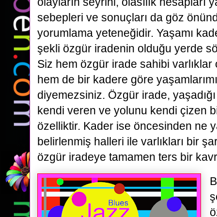
olayların seyrini, olasılık hesapları 
sebepleri ve sonuçları da göz önün
yorumlama yeteneğidir. Yaşamı kad
şekli özgür iradenin olduğu yerde 
Siz hem özgür irade sahibi varlıklar
hem de bir kadere göre yaşamlarımı
diyemezsiniz. Özgür irade, yaşadığı 
kendi veren ve yolunu kendi çizen b
özelliktir. Kader ise öncesinden ne 
belirlenmiş halleri ile varlıkları bir 
özgür iradeye tamamen ters bir kav
B
ş
ö