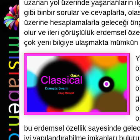
uzanan yol üzerinde yaşananların ilgi
gibi binbir sorular ve cevaplarla, ola
üzerine hesaplamalarla geleceği ö
olur ve ileri görüşlülük erdemsel öze
çok yeni bilgiye ulaşmakta mümkün o
Y
ö
o
ö
g
o
o
bu erdemsel özellik sayesinde gelec
iyi yapılandırabilme imkanları buluru