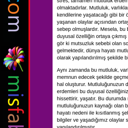
stres, tamamen mutluluk erdems
olmaktadırlar. Mutluluk, varlıkla
kendilerine yaşatacağı gibi bir
yaşanan olaylar açısından ortay
sebep olmuşlardır. Mesela, bu bil
duyusal özelliğin ortaya çıkmış
gör ki mutsuzluk sebebi olan s
gelmektedir, dünya hayatı mutlu
olarak yapılandırılmış şekilde 
Aynı zamanda bu mutluluk, varlı
memnun edecek şekilde geçmesin
hal oluşturur. Mutluluğunuzun 
erdemleri bu duyusal özelliğini
hissettirir, yaşatır. Bu durumda
mutluluğunuzun kaynağı olan bi
hayatı nedeni ile kısıtlanmış şe
bilgiler ve yaşadığımız olaylar s
yapılandırılmıştır.