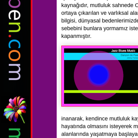
kaynağıdır, mutluluk sahnede O'n
ortaya çıkarılan ve varlıksal al
bilgisi, dünyasal bedenlerimiz
sebebini bunlara yormamız isten
kapanmıştır.
inanarak, kendince mutluluk kay
hayatında olmasını isteyerek mu
alanlarında yaşatmaya başlayabil