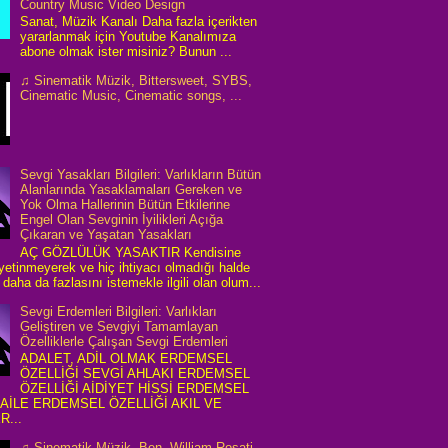
Country Music Video Design
Sanat, Müzik Kanalı Daha fazla içerikten
yararlanmak için Youtube Kanalımıza
abone olmak ister misiniz? Bunun ...
♫ Sinematik Müzik, Bittersweet, SYBS,
Cinematic Music, Cinematic songs, ...
Sevgi Yasakları Bilgileri: Varlıkların Bütün
Alanlarında Yasaklamaları Gereken ve
Yok Olma Hallerinin Bütün Etkilerine
Engel Olan Sevginin İyilikleri Açığa
Çıkaran ve Yaşatan Yasakları
AÇ GÖZLÜLÜK YASAKTIR Kendisine
 yetinmeyerek ve hiç ihtiyacı olmadığı halde
daha da fazlasını istemekle ilgili olan olum...
Sevgi Erdemleri Bilgileri: Varlıkları
Geliştiren ve Sevgiyi Tamamlayan
Özelliklerle Çalışan Sevgi Erdemleri
ADALET, ADİL OLMAK ERDEMSEL
ÖZELLİĞİ SEVGİ AHLAKI ERDEMSEL
ÖZELLİĞİ AİDİYET HİSSİ ERDEMSEL
 AİLE ERDEMSEL ÖZELLİĞİ AKIL VE
R...
♫ Sinematik Müzik, Ben, William Rosati,