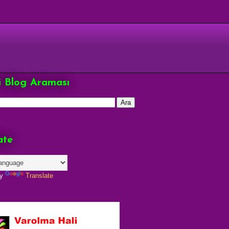
çi Blog Araması
ate
by
Translate