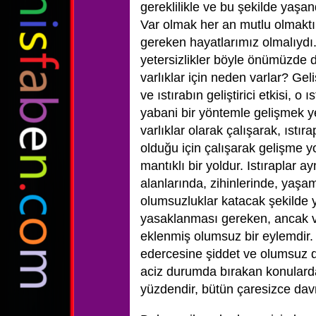
gereklilikle ve bu şekilde yaşa
Var olmak her an mutlu olmakt
gereken hayatlarımız olmalıydı...
yetersizlikler böyle önümüzde
varlıklar için neden varlar? Gel
ve ıstırabın geliştirici etkisi, o 
yabani bir yöntemle gelişmek ye
varlıklar olarak çalışarak, ıstır
olduğu için çalışarak gelişme
mantıklı bir yoldur. Istıraplar a
alanlarında, zihinlerinde, yaşam
olumsuzluklar katacak şekilde y
yasaklanması gereken, ancak va
eklenmiş olumsuz bir eylemdir. 
edercesine şiddet ve olumsuz d
aciz durumda bırakan konulardan
yüzdendir, bütün çaresizce dav