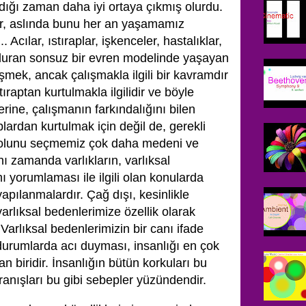
ndığı zaman daha iyi ortaya çıkmış olurdu.
ır, aslında bunu her an yaşamamız
 Acılar, ıstıraplar, işkenceler, hastalıklar,
 duran sonsuz bir evren modelinde yaşayan
işmek, ancak çalışmakla ilgili bir kavramdır
ıstıraptan kurtulmakla ilgilidir ve böyle
rine, çalışmanın farkındalığını bilen
aplardan kurtulmak için değil de, gerekli
 yolunu seçmemiz çok daha medeni ve
ynı zamanda varlıkların, varlıksal
ı yorumlaması ile ilgili olan konularda
apılanmalardır. Çağ dışı, kesinlikle
rlıksal bedenlerimize özellik olarak
Varlıksal bedenlerimizin bir canı ifade
urumlarda acı duyması, insanlığı en çok
 biridir. İnsanlığın bütün korkuları bu
ranışları bu gibi sebepler yüzündendir.