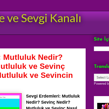
e ve Sevgi Kanalı
Site İ
: Mutluluk Nedir?
utluluk ve Sevinç
Transl
Mutluluk ve Sevincin
Powered 
Sevgi Erdemleri: Mutluluk
Nedir? Sevinç Nedir?
Mutluluk ve Sevinç Nasıl