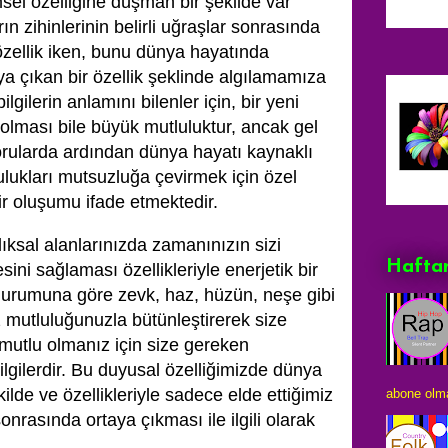
el özelliğine düşman bir şekilde var
rın zihinlerinin belirli uğraşlar sonrasında
 özellik iken, bunu dünya hayatında
a çıkan bir özellik şeklinde algılamamıza
gilerin anlamını bilenler için, bir yeni
 olması bile büyük mutluluktur, ancak gel
orularda ardından dünya hayatı kaynaklı
lukları mutsuzluğa çevirmek için özel
bir oluşumu ifade etmektedir.
ksal alanlarınızda zamanınızın sizi
Haftan
i sağlaması özellikleriyle enerjetik bir
durumuna göre zevk, haz, hüzün, neşe gibi
z mutluluğunuzla bütünleştirerek size
 mutlu olmanız için size gereken
lgilerdir. Bu duyusal özelliğimizde dünya
kilde ve özellikleriyle sadece elde ettiğimiz
abone olma
onrasında ortaya çıkması ile ilgili olarak