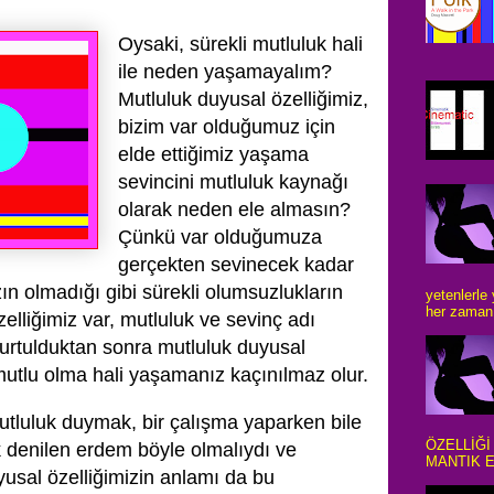
Oysaki, sürekli mutluluk hali
ile neden yaşamayalım?
Mutluluk duyusal özelliğimiz,
bizim var olduğumuz için
elde ettiğimiz yaşama
sevincini mutluluk kaynağı
olarak neden ele almasın?
Çünkü var olduğumuza
gerçekten sevinecek kadar
zın olmadığı gibi sürekli olumsuzlukların
yetenlerle
her zaman 
zelliğimiz var, mutluluk ve sevinç adı
urtulduktan sonra mutluluk duyusal
 mutlu olma hali yaşamanız kaçınılmaz olur.
tluluk duymak, bir çalışma yaparken bile
ÖZELLİĞİ
 denilen erdem böyle olmalıydı ve
MANTIK E
usal özelliğimizin anlamı da bu