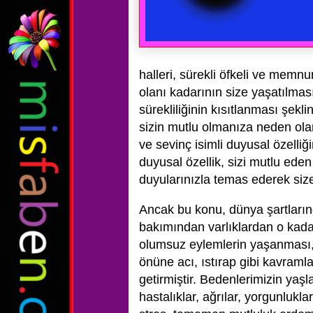
halleri, sürekli öfkeli ve memnu
olanı kadarının size yaşatılmas
sürekliliğinin kısıtlanması şekli
sizin mutlu olmanıza neden ola
ve sevinç isimli duyusal özelli
duyusal özellik, sizi mutlu eden e
duyularınızla temas ederek siz
Ancak bu konu, dünya şartları
bakımından varlıklardan o kadar 
olumsuz eylemlerin yaşanması, 
önüne acı, ıstırap gibi kavraml
getirmiştir. Bedenlerimizin ya
hastalıklar, ağrılar, yorgunluk