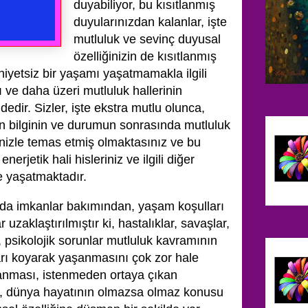
duyabiliyor, bu kısıtlanmış
duyularınızdan kalanlar, işte
mutluluk ve sevinç duyusal
özelliğinizin de kısıtlanmış
niyetsiz bir yaşamı yaşatmamakla ilgili
ı ve daha üzeri mutluluk hallerinin
ndedir. Sizler, işte ekstra mutlu olunca,
n bilginin ve durumun sonrasında mutluluk
ğinizle temas etmiş olmaktasınız ve bu
nerjetik hali hisleriniz ve ilgili diğer
e yaşatmaktadır.
nda imkanlar bakımından, yaşam koşulları
uzaklaştırılmıştır ki, hastalıklar, savaşlar,
psikolojik sorunlar mutluluk kavramının
arı koyarak yaşanmasını çok zor hale
şlanması, istenmeden ortaya çıkan
lar, dünya hayatının olmazsa olmaz konusu