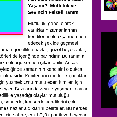
Yaşanır? Mutluluk ve
Sevincin Felsefi Tanımı
Mutluluk, genel olarak
varlıkların zamanlarının
kendilerini oldukça memnun
edecek şekilde geçmesi
zaman genellikle hazlar, güzel heyecanlar,
törleri de içeriğinde barındırır. Bu tanımla
rklı olduğu sonucu çıkarılabilir. Ancak
söylediğinde zamanının kendisini oldukça
lmasıdır. Kimileri için mutluluk çocukları
için yüzmek O'nu mutlu eder, kimileri için
şeyler. Bazılarında zevkle yaşanan olaylar
tlilikle yaşadığı olaylar mutluluğu
a, sahnede, konserde kendilerini çok
ilmez hazlar aldıklarını belirtirler. Bu herkes
eri için sahne, çok büyük panik ve heyecan