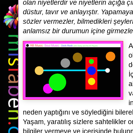
olan niyetlerdir ve niyetlerin açığa 
düstur, tavır ve anlayıştır. Yapamaya
sözler vermezler, bilmedikleri şeyler
anlamsız bir durumun içine girmezle
A
o
d
İ
a
v
i
neden yaptığını ve söylediğini bilere
Yaşam, yaratılış sizlere sahtelikler 
bilgiler vermeye ve içerisinde bulu