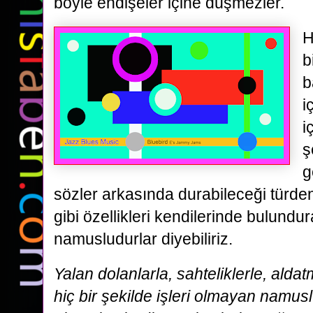
böyle endişeler içine düşmezler.
H
b
b
i
i
ş
g
sözler arkasında durabileceği türden 
gibi özellikleri kendilerinde bulundura
namusludurlar diyebiliriz.
Yalan dolanlarla, sahteliklerle, alda
hiç bir şekilde işleri olmayan namusl