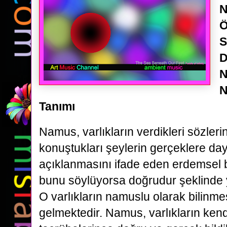
N
Ö
S
D
N
N
Tanımı
Namus, varlıkların verdikleri sözler
konuştukları şeylerin gerçeklere day
açıklanmasını ifade eden erdemsel bir
bunu söylüyorsa doğrudur şeklinde y
O varlıkların namuslu olarak bilinmes
gelmektedir. Namus, varlıkların kendi