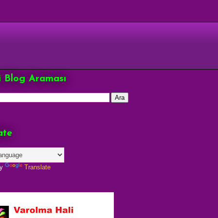
çi Blog Araması
ate
by
Translate