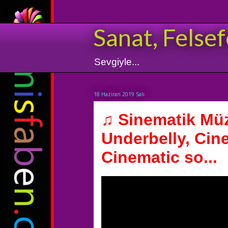
Sanat, Felsef
Sevgiyle...
18 Haziran 2019 Salı
♫ Sinematik Müz
Underbelly, Cin
Cinematic so...