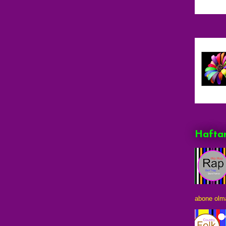
Haftan
abone olma