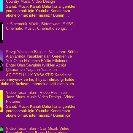
Country Music Video Design
Sanat, Müzik Kanalı Daha fazla içerikten
yararlanmak için Youtube Kanalımıza
abone olmak ister misiniz? Bunun ...
♫ Sinematik Müzik, Bittersweet, SYBS,
Cinematic Music, Cinematic songs, ...
Sevgi Yasakları Bilgileri: Varlıkların Bütün
Alanlarında Yasaklamaları Gereken ve
Yok Olma Hallerinin Bütün Etkilerine
Engel Olan Sevginin İyilikleri Açığa
Çıkaran ve Yaşatan Yasakları
AÇ GÖZLÜLÜK YASAKTIR Kendisine
 yetinmeyerek ve hiç ihtiyacı olmadığı halde
daha da fazlasını istemekle ilgili olan olum...
Video Tasarımları - Video Resimleri -
Jazz Blues Music Video Design - Video
Pictures
Sanat, Müzik Kanalı Daha fazla içerikten
yararlanmak için Youtube Kanalımıza
abone olmak ister misiniz? Bunun için
Video Tasarımları - Caz Müzik Video
Resimleri - Jazz Blues Music Video