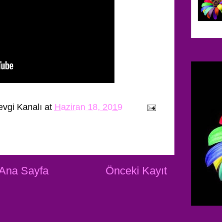
evgi Kanalı
at
Haziran 18, 2019
Ana Sayfa
Önceki Kayıt