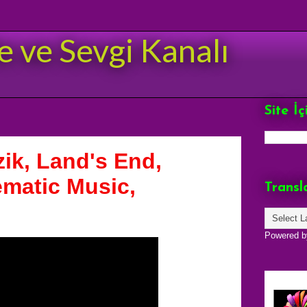
e ve Sevgi Kanalı
Site İ
ik, Land's End,
ematic Music,
Transl
Powered 