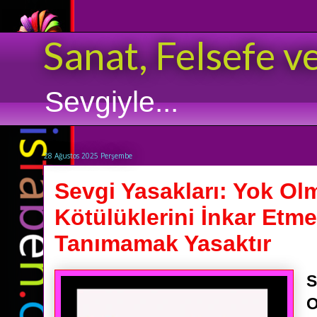
Sanat, Felsefe v
Sevgiyle...
28 Ağustos 2025 Perşembe
Sevgi Yasakları: Yok Olm
Kötülüklerini İnkar Etm
Tanımamak Yasaktır
S
O