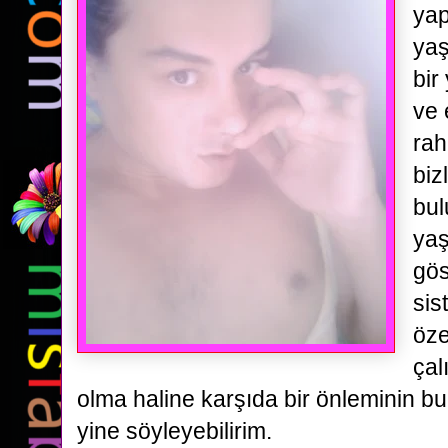
yap
yaş
bir
ve 
rah
biz
bu
yaş
gös
sis
öze
çal
olma haline karşıda bir önleminin b
yine söyleyebilirim.