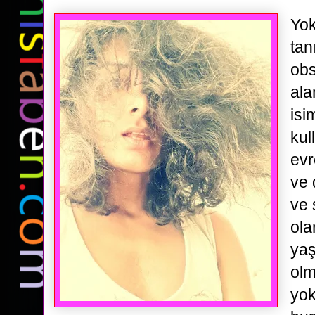
Yok
tan
obs
ala
isi
kul
evr
ve 
ve 
ola
yaş
olm
yok