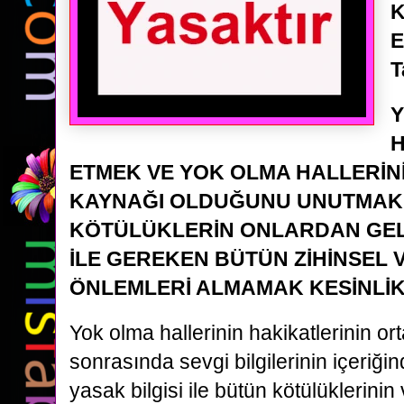
K
E
T
H
ETMEK VE YOK OLMA HALLERİ
KAYNAĞI OLDUĞUNU UNUTMAK
KÖTÜLÜKLERİN ONLARDAN GELD
İLE GEREKEN BÜTÜN ZİHİNSEL 
ÖNLEMLERİ ALMAMAK KESİNLİK
Yok olma hallerinin hakikatlerinin o
sonrasında sevgi bilgilerinin içeriği
yasak bilgisi ile bütün kötülüklerini