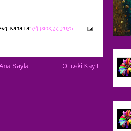
evgi Kanalı
at
Ağustos 27, 2025
Ana Sayfa
Önceki Kayıt