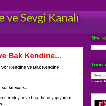
e ve Sevgi Kanalı
Site İ
ve Bak Kendine...
Transl
 Sor Kendine ve Bak Kendine
Powered 
r sor kendine....
n neredeyim ve burada ne yapıyorum
ye...