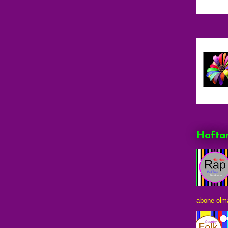
Haftan
abone olma