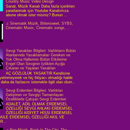
Country Music Video Design
Sanat, Müzik Kanalı Daha fazla içerikten
yararlanmak için Youtube Kanalımıza
abone olmak ister misiniz? Bunun ...
♫ Sinematik Müzik, Bittersweet, SYBS,
Cinematic Music, Cinematic songs, ...
Sevgi Yasakları Bilgileri: Varlıkların Bütün
Alanlarında Yasaklamaları Gereken ve
Yok Olma Hallerinin Bütün Etkilerine
Engel Olan Sevginin İyilikleri Açığa
Çıkaran ve Yaşatan Yasakları
AÇ GÖZLÜLÜK YASAKTIR Kendisine
 yetinmeyerek ve hiç ihtiyacı olmadığı halde
daha da fazlasını istemekle ilgili olan olum...
Sevgi Erdemleri Bilgileri: Varlıkları
Geliştiren ve Sevgiyi Tamamlayan
Özelliklerle Çalışan Sevgi Erdemleri
ADALET, ADİL OLMAK ERDEMSEL
ÖZELLİĞİ SEVGİ AHLAKI ERDEMSEL
ÖZELLİĞİ AİDİYET HİSSİ ERDEMSEL
 AİLE ERDEMSEL ÖZELLİĞİ AKIL VE
R...
♫ Pop Müzik, Back In The City, The