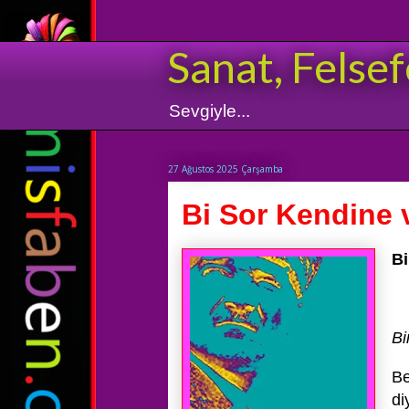
Sanat, Felsef
Sevgiyle...
27 Ağustos 2025 Çarşamba
Bi Sor Kendine 
Bi
Bi
Be
di