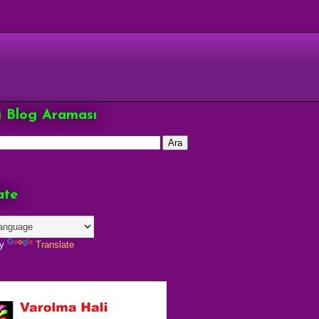
çi Blog Araması
ate
by
Translate