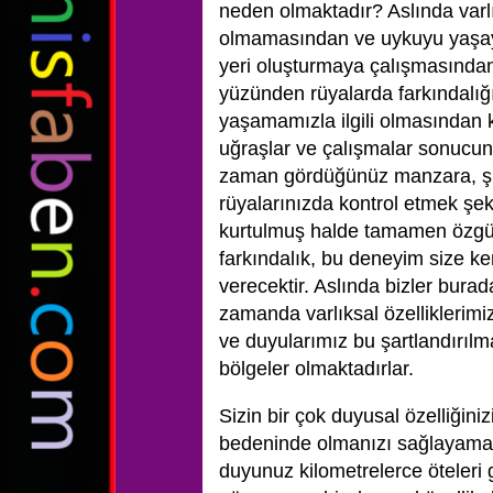
neden olmaktadır? Aslında varlı
olmamasından ve uykuyu yaşay
yeri oluşturmaya çalışmasından
yüzünden rüyalarda farkındalığ
yaşamamızla ilgili olmasından 
uğraşlar ve çalışmalar sonucun
zaman gördüğünüz manzara, şu a
rüyalarınızda kontrol etmek şek
kurtulmuş halde tamamen özgür
farkındalık, bu deneyim size ken
verecektir. Aslında bizler bura
zamanda varlıksal özelliklerimi
ve duyularımız bu şartlandırılm
bölgeler olmaktadırlar.
Sizin bir çok duyusal özelliğini
bedeninde olmanızı sağlayamazl
duyunuz kilometrelerce öteleri g