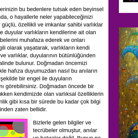
llerinizin bu bedenlere tutsak eden beyinsel
da, o hayallerle neler yapabileceğinizi
üçlü, özellikli ve imkanlar sahibi varlıklar
e duyular varlıkların kendilerine ait olan
crübelerini muhafaza ederek ve onları
gili olarak yaşatarak, varlıkların kendi
 ve varlıklar, duyularının bütünlüğünden
 halinde bulunur. Doğmadan öncemizi
kle hafıza duyumuzdan nasıl bu anıların
şekilde bir engel ile duyuların
ğını görebilirsiniz. Doğmadan öncede bir
ken kendimizde olan varlıksal özelliklerin
ik gibi kısa bir sürede bu kadar çok bilgi
nden zaten bellidir.
Bizlerle gelen bilgiler ve
tecrübeler olmuştur, anılar