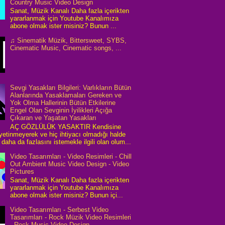
Country Music Video Design
Sanat, Müzik Kanalı Daha fazla içerikten
yararlanmak için Youtube Kanalımıza
abone olmak ister misiniz? Bunun ...
♫ Sinematik Müzik, Bittersweet, SYBS,
Cinematic Music, Cinematic songs, ...
Sevgi Yasakları Bilgileri: Varlıkların Bütün
Alanlarında Yasaklamaları Gereken ve
Yok Olma Hallerinin Bütün Etkilerine
Engel Olan Sevginin İyilikleri Açığa
Çıkaran ve Yaşatan Yasakları
AÇ GÖZLÜLÜK YASAKTIR Kendisine
 yetinmeyerek ve hiç ihtiyacı olmadığı halde
daha da fazlasını istemekle ilgili olan olum...
Video Tasarımları - Video Resimleri - Chill
Out Ambient Music Video Design - Video
Pictures
Sanat, Müzik Kanalı Daha fazla içerikten
yararlanmak için Youtube Kanalımıza
abone olmak ister misiniz? Bunun içi...
Video Tasarımları - Serbest Video
Tasarımları - Rock Müzik Video Resimleri
- Rock Music Video Design