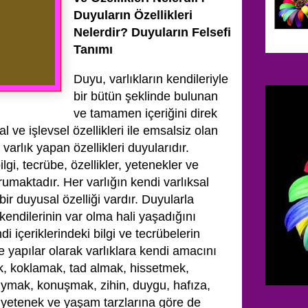
Duyuların Özellikleri
Nelerdir? Duyuların Felsefi
Tanımı
Duyu, varlıkların kendileriyle
bir bütün şeklinde bulunan
ve tamamen içeriğini direk
l ve işlevsel özellikleri ile emsalsiz olan
 varlık yapan özellikleri duyularıdır.
ilgi, tecrübe, özellikler, yetenekler ve
orumaktadır. Her varlığın kendi varlıksal
r duyusal özelliği vardır. Duyularla
, kendilerinin var olma hali yaşadığını
di içeriklerindeki bilgi ve tecrübelerin
de yapılar olarak varlıklara kendi amacını
ek, koklamak, tad almak, hissetmek,
duymak, konuşmak, zihin, duygu, hafıza,
i yetenek ve yaşam tarzlarına göre de