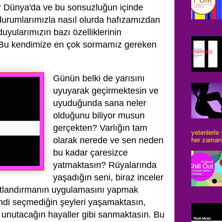
r Dünya'da ve bu sonsuzluğun içinde
durumlarımızla nasıl olurda hafızamızdan
duyularımızın bazı özelliklerinin
z. Bu kendimize en çok sormamız gereken
Günün belki de yarısını
uyuyarak geçirmektesin ve
uyuduğunda sana neler
olduğunu biliyor musun
gerçekten? Varlığın tam
yetenlerle
olarak nerede ve sen neden
her zaman 
bu kadar çaresizce
yatmaktasın? Rüyalarında
yaşadığın seni, biraz inceler
artlandırmanın uygulamasını yapmak
endi seçmediğin şeyleri yaşamaktasın,
unutacağın hayaller gibi sanmaktasın. Bu