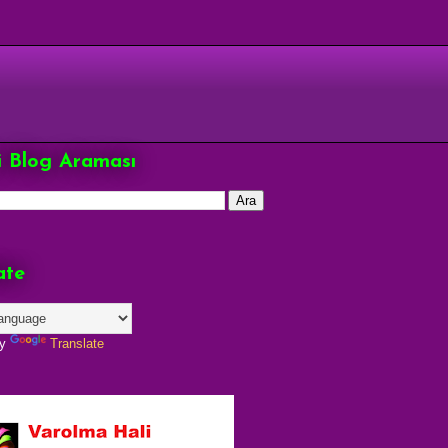
çi Blog Araması
ate
by
Translate