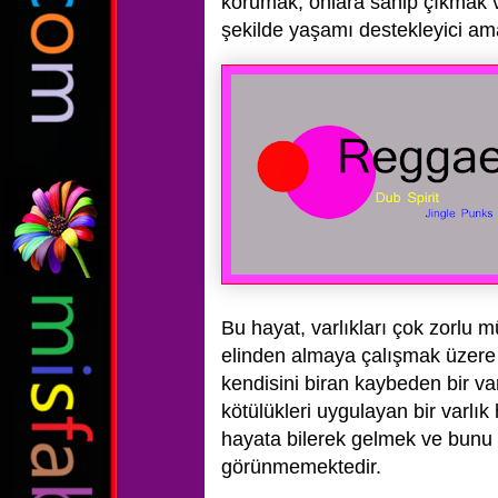
korumak, onlara sahip çıkmak 
şekilde yaşamı destekleyici a
Bu hayat, varlıkları çok zorlu mü
elinden almaya çalışmak üzere
kendisini biran kaybeden bir var
kötülükleri uygulayan bir varlık h
hayata bilerek gelmek ve bunu
görünmemektedir.