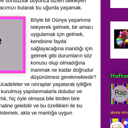
ve sonsuzluk boyunca bizleri bekleyen
macımızı bularak bu uğurda yaşamak.
Böyle bir Dünya yaşamına
isteyerek gelmek, bir amacı
uygulamak için gelmek,
kendisine fayda
sağlayacağına inandığı için
gelmek gibi durumların söz
konusu olup olmadığına
inanmak ne kadar doğrudur
Haftan
düşünülmesi gerekmektedir?
cadeleler ve ıstıraplar yaşatarak iyiliğini
 kurulmuş yapılanmalarla doludur ve
lık, hiç öyle olmasa bile birden bire
aline gelebilir ve bu özellikleri ile bu
 istemek, akla ve mantığa uygun
abone olma