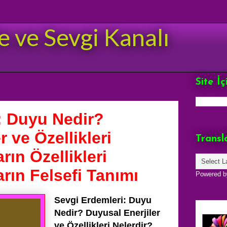
e ve Sevgi Kanalı
Site İ
: Duyu Nedir?
r ve Özellikleri
Transl
rın Özellikleri
rın Felsefi Tanımı
Powered 
Sevgi Erdemleri: Duyu
Nedir? Duyusal Enerjiler
ve Özellikleri Nelerdir?