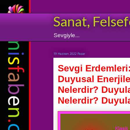
Sanat, Felsef
Sevgiyle...
19 Haziran 2022 Pazar
Sevgi Erdemleri
Duyusal Enerjile
Nelerdir? Duyula
Nelerdir? Duyula