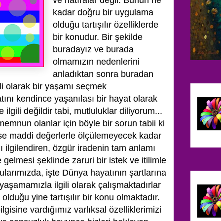
ve hatıralar değil. Bunun ne
kadar doğru bir uygulama
olduğu tartışılır özelliklerde
bir konudur. Bir şekilde
buradayız ve burada
olmamızın nedenlerini
anladıktan sonra buradan
ili olarak bir yaşamı seçmek
ını kendince yaşanılası bir hayat olarak
lgili değildir tabi, mutluluklar diliyorum...
mnun olanlar için böyle bir sorun tabii ki
ise maddi değerlerle ölçülemeyecek kadar
 ilgilendiren, özgür iradenin tam anlamı
e gelmesi şeklinde zaruri bir istek ve itilimle
ularımızda, işte Dünya hayatının şartlarına
yaşamamızla ilgili olarak çalışmaktadırlar
duğu yine tartışılır bir konu olmaktadır.
gisine vardığımız varlıksal özelliklerimizi