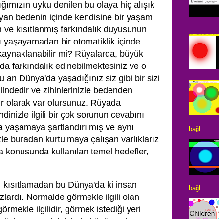
ğımızın uyku denilen bu olaya hiç alışık
an bedenin içinde kendisine bir yaşam
 ve kısıtlanmış farkındalık duyusunun
ı yaşayamadan bir otomatiklik içinde
kaynaklanabilir mi? Rüyalarda, büyük
da farkındalık edinebilmektesiniz ve o
n Dünya'da yaşadığınız siz gibi bir sizi
lindedir ve zihinlerinizle bedenden
 olarak var olursunuz. Rüyada
dinizle ilgili bir çok sorunun cevabını
da yaşamaya şartlandırılmış ve aynı
bağl...
zle buradan kurtulmaya çalışan varlıklarız
a konusunda kullanılan temel hedefler,
zi kısıtlamadan bu Dünya'da ki insan
bağl...
ardı. Normalde görmekle ilgili olan
örmekle ilgilidir, görmek istediği yeri