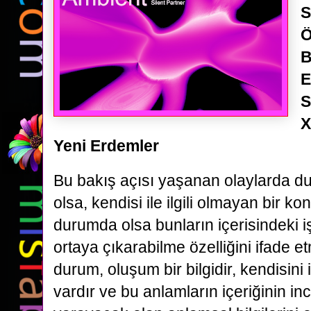
S
Ö
B
E
S
X
Yeni Erdemler
Bu bakış açısı yaşanan olaylarda d
olsa, kendisi ile ilgili olmayan bir ko
durumda olsa bunların içerisindeki i
ortaya çıkarabilme özelliğini ifade e
durum, oluşum bir bilgidir, kendisini
vardır ve bu anlamların içeriğinin i