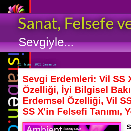
Sanat, Felsefe v
Sevgiyle...
22 Haziran 2022 Çarşamba
Sevgi Erdemleri: Vil SS
Özelliği, İyi Bilgisel Bak
Erdemsel Özelliği, Vil SS
SS X'in Felsefi Tanımı, 
S