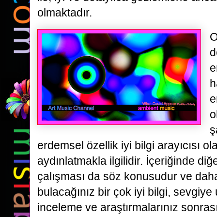
olmaktadır.
O
d
e
h
e
o
ş
erdemsel özellik iyi bilgi arayıcısı ola
aydınlatmakla ilgilidir. İçeriğinde di
çalışması da söz konusudur ve daha 
bulacağınız bir çok iyi bilgi, sevgiye
inceleme ve araştırmalarınız sonras