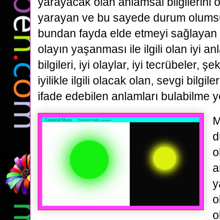
yarayacak olan anlamsal bilgilerini
yarayan ve bu sayede durum olumsuz
bundan fayda elde etmeyi sağlayan b
olayın yaşanması ile ilgili olan iyi a
bilgileri, iyi olaylar, iyi tecrübeler, ş
iyilikle ilgili olacak olan, sevgi bilgi
ifade edebilen anlamları bulabilme y
M
d
o
a
y
o
o