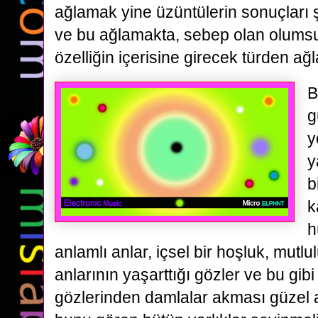
ağlamak yine üzüntülerin sonuçları 
ve bu ağlamakta, sebep olan olumsu
özelliğin içerisine girecek türden ağ
B
g
y
y
b
k
h
anlamlı anlar, içsel bir hoşluk, mutl
anlarının yaşarttığı gözler ve bu gib
gözlerinden damlalar akması güzel 