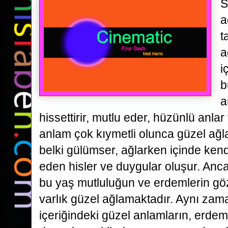
S
a
t
a
i
b
a
hissettirir, mutlu eder, hüzünlü anlar 
anlam çok kıymetli olunca güzel ağla
belki gülümser, ağlarken içinde ken
eden hisler ve duygular oluşur. Anca
bu yaş mutluluğun ve erdemlerin göz
varlık güzel ağlamaktadır. Aynı za
içeriğindeki güzel anlamların, erdeml