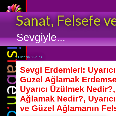
Sanat, Felsefe v
Sevgiyle...
21 Haziran 2022 Salı
Sevgi Erdemleri: Uyarıc
Güzel Ağlamak Erdemsel 
Uyarıcı Üzülmek Nedir?,
Ağlamak Nedir?, Uyarıc
ve Güzel Ağlamanın Fels