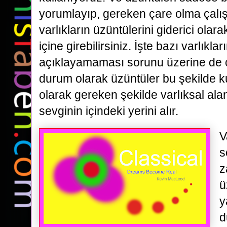
yorumlayıp, gereken çare olma çalış
varlıkların üzüntülerini giderici ola
içine girebilirsiniz. İşte bazı varlıkları
açıklayamaması sorunu üzerine de ç
durum olarak üzüntüler bu şekilde ku
olarak gereken şekilde varlıksal alan
sevginin içindeki yerini alır.
V
s
z
ü
y
d