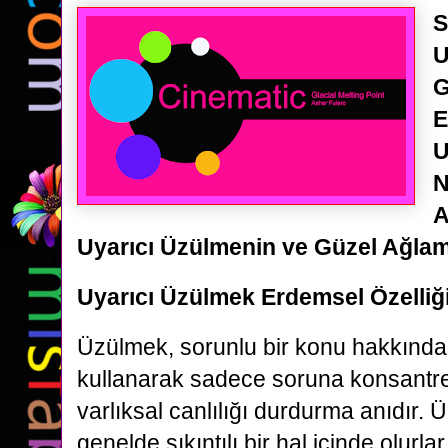
S
U
G
E
U
N
A
Uyarıcı Üzülmenin ve Güzel Ağlam
Uyarıcı Üzülmek Erdemsel Özelliğ
Üzülmek, sorunlu bir konu hakkında
kullanarak sadece soruna konsantre 
varlıksal canlılığı durdurma anıdır. Ü
genelde sıkıntılı bir hal içinde olurla