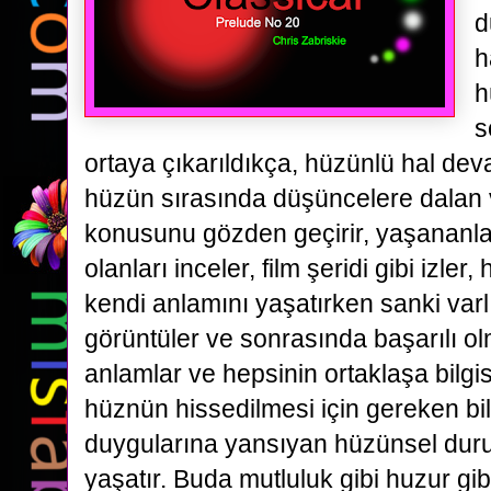
d
h
h
s
ortaya çıkarıldıkça, hüzünlü hal de
hüzün sırasında düşüncelere dalan 
konusunu gözden geçirir, yaşananlar
olanları inceler, film şeridi gibi izl
kendi anlamını yaşatırken sanki varlı
görüntüler ve sonrasında başarılı o
anlamlar ve hepsinin ortaklaşa bilgis
hüznün hissedilmesi için gereken bil
duygularına yansıyan hüzünsel durum
yaşatır. Buda mutluluk gibi huzur gi