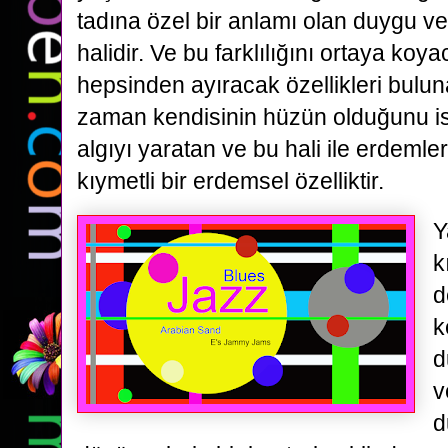
tadına özel bir anlamı olan duygu v
halidir. Ve bu farklılığını ortaya koy
hepsinden ayıracak özellikleri bulu
zaman kendisinin hüzün olduğunu isp
algıyı yaratan ve bu hali ile erdemle
kıymetli bir erdemsel özelliktir.
Y
k
d
k
d
v
d