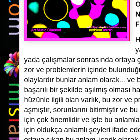
Ö
N
F
H
y
yada çalışmalar sonrasında ortaya ç
zor ve problemlerin içinde bulundu
olaylardır bunlar anlam olarak... ve
başarılı bir şekilde aşılmış olması h
hüzünle ilgili olan varlık, bu zor ve
aşmıştır, sorunlarını bitirmiştir ve b
için çok önemlidir ve işte bu anlaml
için oldukça anlamlı şeyleri ifade 
ortaya çıkan bu anlam, içerik olara