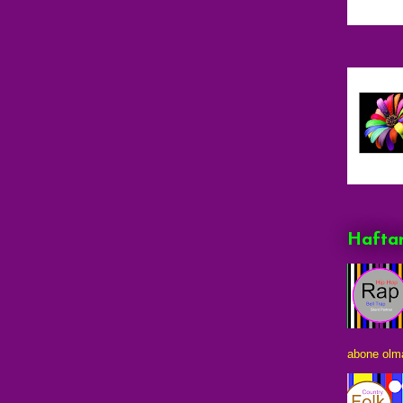
Haftan
abone olma