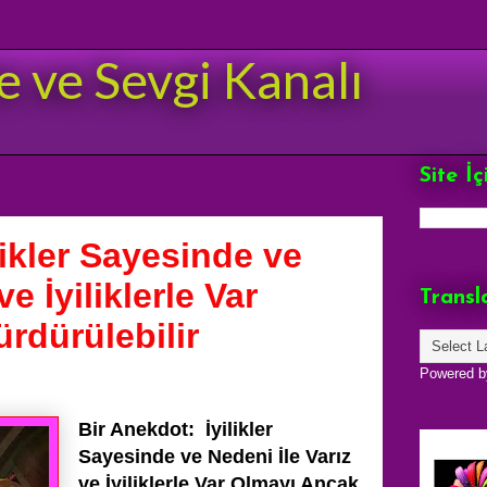
e ve Sevgi Kanalı
Site İ
likler Sayesinde ve
ve İyiliklerle Var
Transl
rdürülebilir
Powered 
Bir Anekdot: İyilikler
Sayesinde ve Nedeni İle Varız
ve İyiliklerle Var Olmayı Ancak