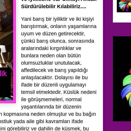
Sürdürülebilir Kılabiliriz....
Yani barış bir iyiliktir ve iki kişiyi
barıştırmak, onların yaşamlarına
uyum ve düzen getirecektir,
çünkü barış olunca, sonrasında
aralarındaki kırgınlıklar ve
bunlara neden olan bütün
olumsuzluklar unutulacak,
affedilecek ve barış yapıldığı
anlaşılacaktır. Dolayısı ile bu
ifade bir düzenli uygulamayı
temsil etmektedir. Küslük nedeni
ile görüşmemeleri, normal
yaşantılarında bir düzenin
ın kopmasına neden olmuştur ve bu bağın
ostluk yada aile gibi kavramları ifade
ini görebiliriz ve dahilin de küsmek, bu