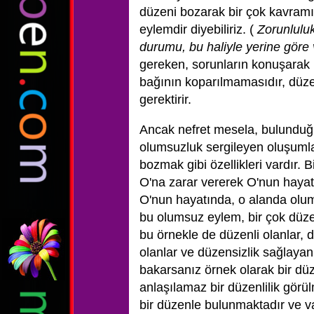
düzeni bozarak bir çok kavramı y
eylemdir diyebiliriz. (
Zorunluluk
durumu, bu haliyle yerine göre 
gereken, sorunların konuşarak h
bağının koparılmamasıdır, düze
gerektirir.
Ancak nefret mesela, bulundu
olumsuzluk sergileyen oluşumlar
bozmak gibi özellikleri vardır. 
O'na zarar vererek O'nun hayatı
O'nun hayatında, o alanda olum
bu olumsuz eylem, bir çok düzenl
bu örnekle de düzenli olanlar, dü
olanlar ve düzensizlik sağlayanla
bakarsanız örnek olarak bir düzen
anlaşılamaz bir düzenlilik görü
bir düzenle bulunmaktadır ve va