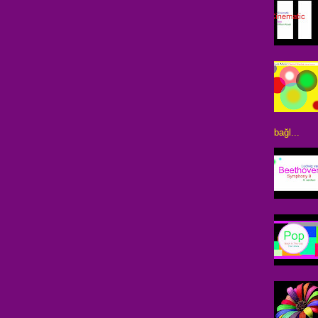
bağl...