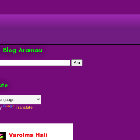
çi Blog Araması
ate
by
Translate