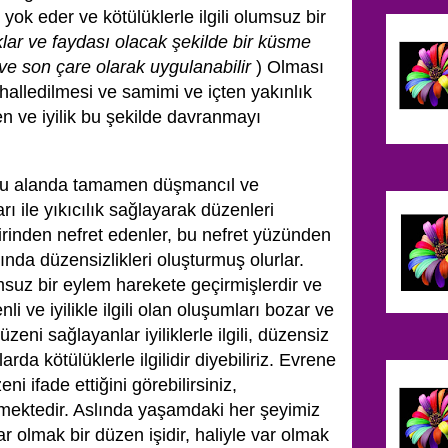
ok eder ve kötülüklerle ilgili olumsuz bir
lar ve faydası olacak şekilde bir küsme
ve son çare olarak uygulanabilir
) Olması
alledilmesi ve samimi ve içten yakınlık
n ve iyilik bu şekilde davranmayı
ğu alanda tamamen düşmancıl ve
ı ile yıkıcılık sağlayarak düzenleri
Birinden nefret edenler, bu nefret yüzünden
nda düzensizlikleri oluşturmuş olurlar.
suz bir eylem harekete geçirmişlerdir ve
i ve iyilikle ilgili olan oluşumları bozar ve
zeni sağlayanlar iyiliklerle ilgili, düzensiz
rda kötülüklerle ilgilidir diyebiliriz. Evrene
i ifade ettiğini görebilirsiniz,
lmektedir. Aslında yaşamdaki her şeyimiz
r olmak bir düzen işidir, haliyle var olmak