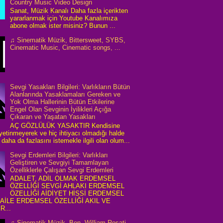
Country Music Video Design
Sanat, Müzik Kanalı Daha fazla içerikten
yararlanmak için Youtube Kanalımıza
abone olmak ister misiniz? Bunun ...
♫ Sinematik Müzik, Bittersweet, SYBS,
Cinematic Music, Cinematic songs, ...
Sevgi Yasakları Bilgileri: Varlıkların Bütün
Alanlarında Yasaklamaları Gereken ve
Yok Olma Hallerinin Bütün Etkilerine
Engel Olan Sevginin İyilikleri Açığa
Çıkaran ve Yaşatan Yasakları
AÇ GÖZLÜLÜK YASAKTIR Kendisine
 yetinmeyerek ve hiç ihtiyacı olmadığı halde
daha da fazlasını istemekle ilgili olan olum...
Sevgi Erdemleri Bilgileri: Varlıkları
Geliştiren ve Sevgiyi Tamamlayan
Özelliklerle Çalışan Sevgi Erdemleri
ADALET, ADİL OLMAK ERDEMSEL
ÖZELLİĞİ SEVGİ AHLAKI ERDEMSEL
ÖZELLİĞİ AİDİYET HİSSİ ERDEMSEL
 AİLE ERDEMSEL ÖZELLİĞİ AKIL VE
R...
♫ Sinematik Müzik, Ben, William Rosati,