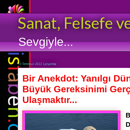
Sanat, Felsefe v
Sevgiyle...
13 Temmuz 2022 Çarşamba
Bir Anekdot: Yanılgı Dü
Büyük Gereksinimi Gerç
Ulaşmaktır...
B
D