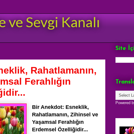
e ve Sevgi Kanalı
Site İ
neklik, Rahatlamanın,
amsal Ferahlığın
Transl
dir...
Powered 
Bir Anekdot: Esneklik,
Rahatlamanın, Zihinsel ve
Yaşamsal Ferahlığın
Erdemsel Özelliğidir...