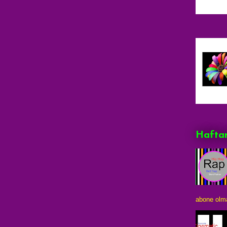
Haftan
abone olma