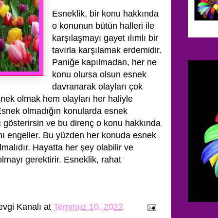
Esneklik, bir konu hakkında
o konunun bütün halleri ile
karşılaşmayı gayet ılımlı bir
tavırla karşılamak erdemidir.
Paniğe kapılmadan, her ne
konu olursa olsun esnek
davranarak olayları çok
nek olmak hem olayları her haliyle
 Esnek olmadığın konularda esnek
ç gösterirsin ve bu direnç o konu hakkında
anı engeller. Bu yüzden her konuda esnek
lmalıdır. Hayatta her şey olabilir ve
lmayı gerektirir. Esneklik, rahat
evgi Kanalı
at
Temmuz 10, 2022