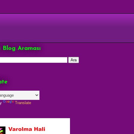
çi Blog Araması
ate
by
Translate