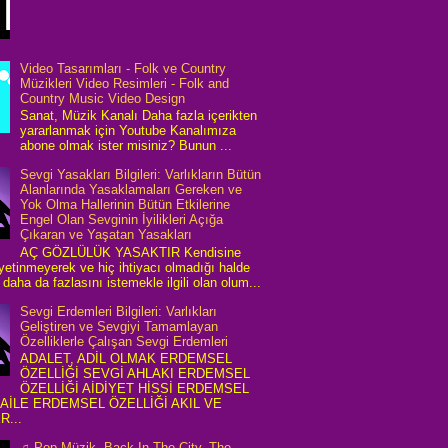
Video Tasarımları - Folk ve Country
Müzikleri Video Resimleri - Folk and
Country Music Video Design
Sanat, Müzik Kanalı Daha fazla içerikten
yararlanmak için Youtube Kanalımıza
abone olmak ister misiniz? Bunun ...
Sevgi Yasakları Bilgileri: Varlıkların Bütün
Alanlarında Yasaklamaları Gereken ve
Yok Olma Hallerinin Bütün Etkilerine
Engel Olan Sevginin İyilikleri Açığa
Çıkaran ve Yaşatan Yasakları
AÇ GÖZLÜLÜK YASAKTIR Kendisine
 yetinmeyerek ve hiç ihtiyacı olmadığı halde
daha da fazlasını istemekle ilgili olan olum...
Sevgi Erdemleri Bilgileri: Varlıkları
Geliştiren ve Sevgiyi Tamamlayan
Özelliklerle Çalışan Sevgi Erdemleri
ADALET, ADİL OLMAK ERDEMSEL
ÖZELLİĞİ SEVGİ AHLAKI ERDEMSEL
ÖZELLİĞİ AİDİYET HİSSİ ERDEMSEL
 AİLE ERDEMSEL ÖZELLİĞİ AKIL VE
R...
♫ Pop Müzik, Back In The City, The