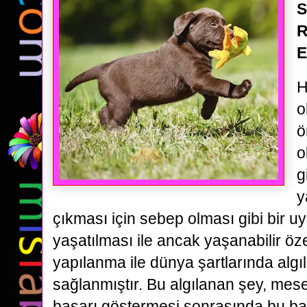
S
R
E
H
o
ö
o
g
y
çıkması için sebep olması gibi bir 
yaşatılması ile ancak yaşanabilir özel
yapılanma ile dünya şartlarında alg
sağlanmıştır. Bu algılanan şey, mes
başarı göstermesi sonrasında bu ba