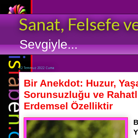
Sanat, Felsefe v
Sevgiyle...
22 Temmuz 2022 Cuma
Bir Anekdot: Huzur, Yaş
Sorunsuzluğu ve Rahatlı
Erdemsel Özelliktir
B
Y