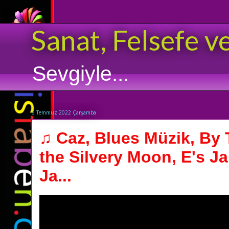
Sanat, Felsefe v
Sevgiyle...
6 Temmuz 2022 Çarşamba
♫ Caz, Blues Müzik, By 
the Silvery Moon, E's 
Ja...