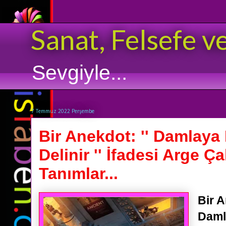
Sanat, Felsefe v
Sevgiyle...
7 Temmuz 2022 Perşembe
Bir Anekdot: '' Damlaya
Delinir '' İfadesi Arge Ça
Tanımlar...
Bir A
Damla