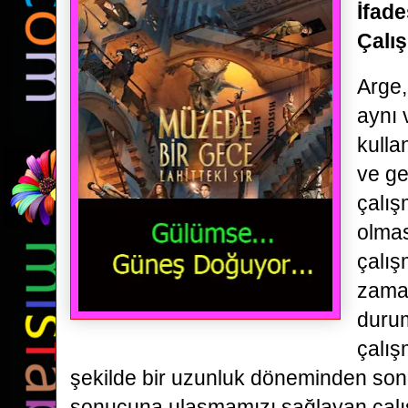
İfade
Çalış
Arge, 
aynı 
kulla
ve ge
çalış
olmas
çalış
zama
durum
çalı
şekilde bir uzunluk döneminden sonr
sonucuna ulaşmamızı sağlayan çal