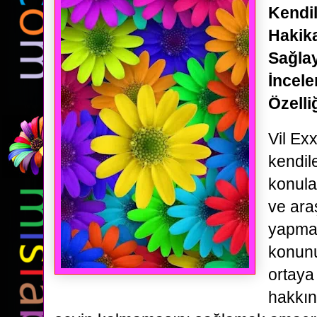
Kendile
Hakika
Sağlay
İncel
Özelliğ
Vil Exx
kendile
konula
ve ara
yapması 
konunu
ortaya
hakkın