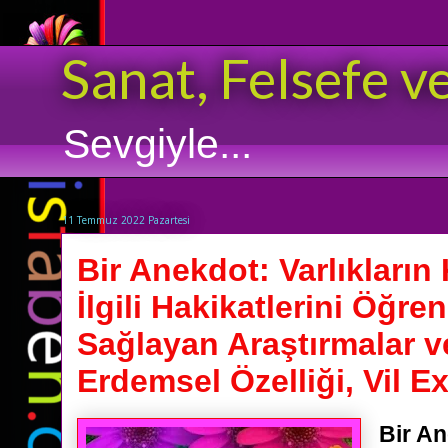
Sanat, Felsefe v
Sevgiyle...
11 Temmuz 2022 Pazartesi
Bir Anekdot: Varlıkların 
İlgili Hakikatlerini Öğre
Sağlayan Araştırmalar v
Erdemsel Özelliği, Vil Ex
Bir An