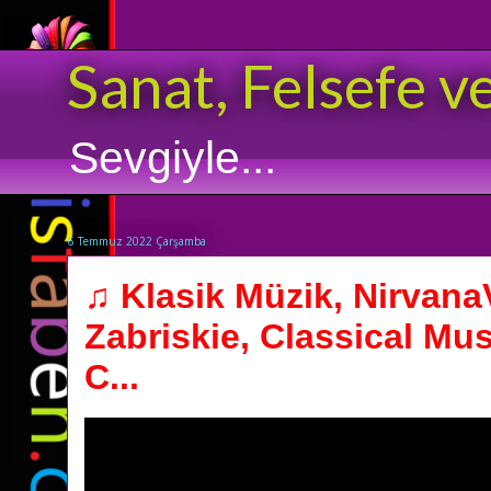
Sanat, Felsefe v
Sevgiyle...
6 Temmuz 2022 Çarşamba
♫ Klasik Müzik, Nirvan
Zabriskie, Classical Mu
C...