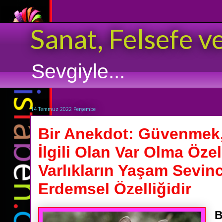
Sanat, Felsefe v
Sevgiyle...
14 Temmuz 2022 Perşembe
Bir Anekdot: Güvenmek, İ
İlgili Olan Var Olma Öze
Varlıkların Yaşam Sevinc
Erdemsel Özelliğidir
B