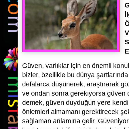
G
İ
Ö
V
S
E
Güven, varlıklar için en önemli konul
bizler, özellikle bu dünya şartlarınd
defalarca düşünerek, araştırarak gö
ve ondan sonra gerekiyorsa güven 
demek, güven duyduğun yere kendinl
önlemleri almamanı gerektirecek şek
sağlaman anlamına gelir. Güveniyo