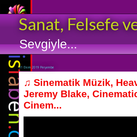
Sanat, Felsefe v
Sevgiyle...
31 Ekim 2019 Perşembe
♫ Sinematik Müzik, Heav
Jeremy Blake, Cinemati
Cinem...