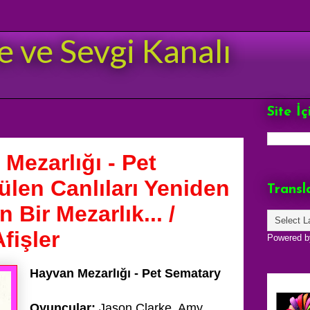
e ve Sevgi Kanalı
Site İ
Mezarlığı - Pet
len Canlıları Yeniden
Transl
Bir Mezarlık... /
fişler
Powered 
Hayvan Mezarlığı - Pet Sematary
Oyuncular;
Jason Clarke, Amy