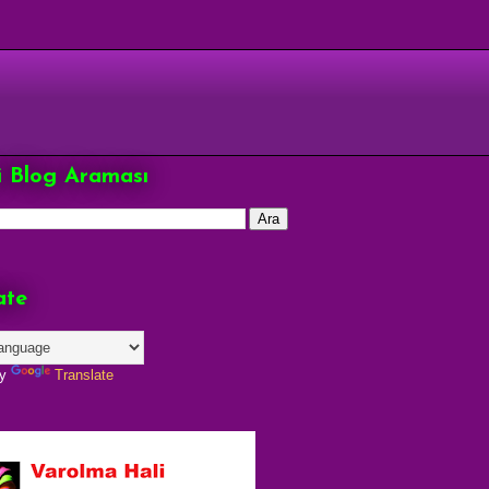
çi Blog Araması
ate
by
Translate