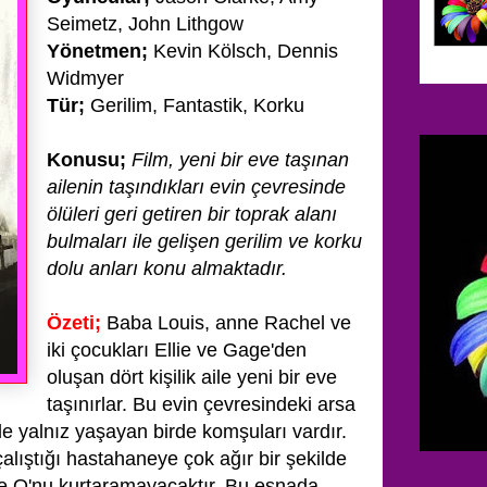
Seimetz, John Lithgow
Yönetmen;
Kevin Kölsch, Dennis
Widmyer
Tür;
Gerilim, Fantastik, Korku
Konusu;
Film, yeni bir eve taşınan
ailenin taşındıkları evin çevresinde
ölüleri geri getiren
bir toprak alanı
bulmaları ile gelişen gerilim ve korku
dolu anları konu almaktadır.
Özeti;
Baba Louis, anne Rachel ve
iki çocukları Ellie ve Gage'den
oluşan dört kişilik aile yeni bir eve
taşınırlar. Bu evin çevresindeki
arsa
e yalnız yaşayan birde komşuları vardır.
 çalıştığı hastahaneye
çok ağır bir şekilde
ve O'nu kurtaramayacaktır. Bu esnada