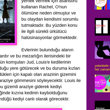
yemek vermek için asansörü
kullanan Rachel, O'nun
ölümüne neden olmuştur ve
bu
olaydan kendisini sorumlu
tutmaktadır. Bu yüzden konu
ile ilgili sürekli ürkütücü
halüsinasyonlar görmektedir.
Evlerinin bulunduğu alanın
rdır ve bu mezarlığın ilerisindeki bir
 gün komşuları
Jud, Louis'e kedilerinin
yetenlerle
duğu yere götürecek ve bu duruma kızları
her zaman 
ükleri için kapalı
olan arazinin gizemini
 araziye gömmesini söyleyecektir. Louis ile
bu gizemli araziye
giderek kediyi
iğinde kızına kedinin kaybolduğunu
düğü kediyi canlı olarak görecektir.