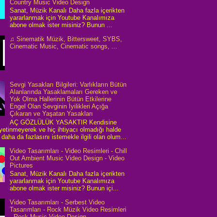
Country Music Video Design
Sanat, Müzik Kanalı Daha fazla içerikten
yararlanmak için Youtube Kanalımıza
abone olmak ister misiniz? Bunun ...
♫ Sinematik Müzik, Bittersweet, SYBS,
Cinematic Music, Cinematic songs, ...
Sevgi Yasakları Bilgileri: Varlıkların Bütün
Alanlarında Yasaklamaları Gereken ve
Yok Olma Hallerinin Bütün Etkilerine
Engel Olan Sevginin İyilikleri Açığa
Çıkaran ve Yaşatan Yasakları
AÇ GÖZLÜLÜK YASAKTIR Kendisine
 yetinmeyerek ve hiç ihtiyacı olmadığı halde
daha da fazlasını istemekle ilgili olan olum...
Video Tasarımları - Video Resimleri - Chill
Out Ambient Music Video Design - Video
Pictures
Sanat, Müzik Kanalı Daha fazla içerikten
yararlanmak için Youtube Kanalımıza
abone olmak ister misiniz? Bunun içi...
Video Tasarımları - Serbest Video
Tasarımları - Rock Müzik Video Resimleri
- Rock Music Video Design