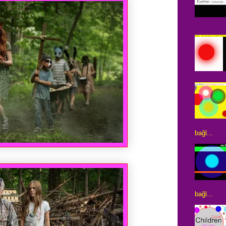
bağl...
bağl...