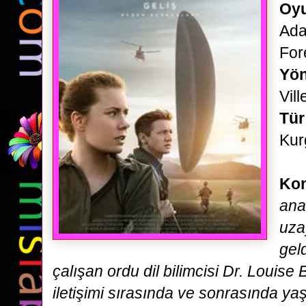
Oyu
Ada
For
Yö
Vil
Tür
Kur
Ko
ana
uza
gel
çalışan
ordu dil bilimcisi Dr. Louise 
iletişimi sırasında ve sonrasında ya