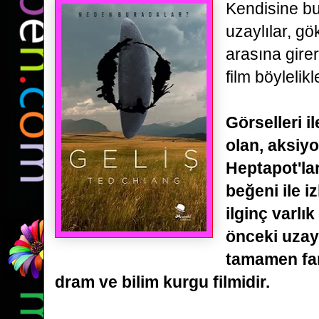
Kendisine bu
uzaylılar, g
arasına gire
film böylelik
Görselleri i
olan, aksiy
Heptapot'ları
beğeni ile i
ilginç
varlık
önceki uzayl
tamamen far
dram ve bilim kurgu filmidir.