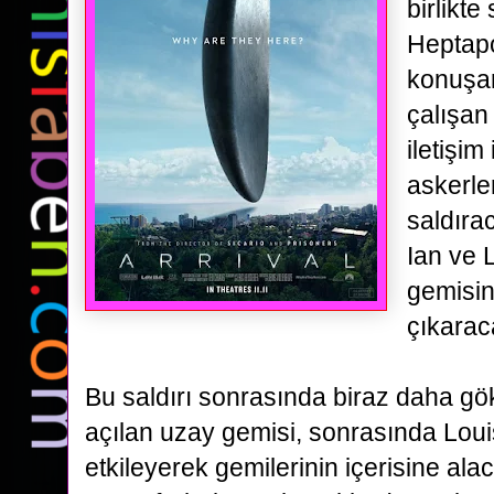
birlikte
Heptapo
konuşa
çalışan
iletişim
askerle
saldıra
Ian ve
gemisi
çıkarac
Bu saldırı sonrasında biraz daha g
açılan uzay gemisi, sonrasında
Loui
etkileyerek gemilerinin içerisine ala