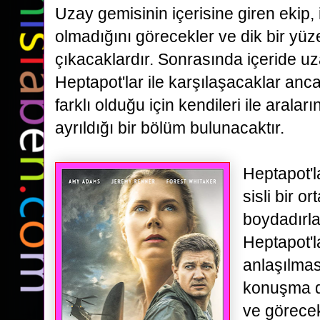
Uzay gemisinin içerisine giren ekip,
olmadığını görecekler ve dik bir yü
çıkacaklardır. Sonrasında içeride uza
Heptapot'lar ile karşılaşacaklar anc
farklı olduğu için kendileri ile aralar
ayrıldığı bir
bölüm bulunacaktır.
Heptapot'l
sisli bir o
boydadırla
Heptapot'l
anlaşılma
konuşma di
ve görecek