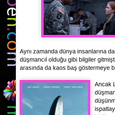
Aynı zamanda
dünya insanlarına da 
düşmancıl olduğu gibi bilgiler gitmişt
arasında da kaos baş göstermeye ba
Ancak L
düşmanc
düşünm
ispatla