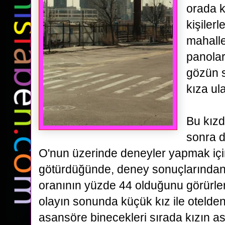
orada k
kişiler
mahall
panola
gözün s
kıza ul
Bu kızd
sonra d
O'nun üzerinde deneyler yapmak
iç
götürdüğünde, deney sonuçlarından S
oranının yüzde 44 olduğunu görürler
olayın sonunda
küçük kız ile otelde
asansöre binecekleri sırada kızın 