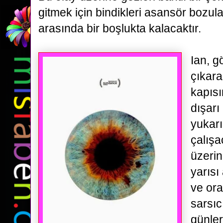
gitmek için bindikleri asansör bozula
arasında bir boşlukta kalacaktır.
Ian, g
çıkar
kapısı
dışarı 
yukar
çalış
üzerin
yarıs
ve ora
sarsıc
günle