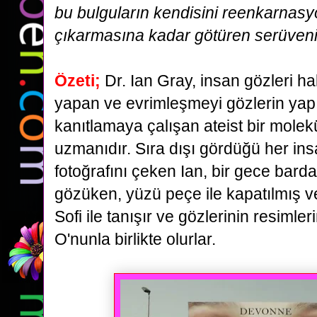
bu bulguların kendisini reenkarnasy
çıkarmasına
kadar götüren serüveni
Özeti;
Dr. Ian Gray, insan gözleri h
yapan ve evrimleşmeyi gözlerin yapıs
kanıtlamaya
çalışan ateist bir molekü
uzmanıdır. Sıra dışı gördüğü her ins
fotoğrafını çeken Ian, bir gece bard
gözüken, yüzü peçe ile kapatılmış v
Sofi ile tanışır ve gözlerinin resimler
O'nunla birlikte
olurlar.