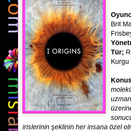
Oyunc
Brit Ma
Frisbe
Yöne
Tür;
R
Kurgu
Konu
molekü
uzmanı
üzerin
sonuc
irislerinin
şeklinin her insana özel o