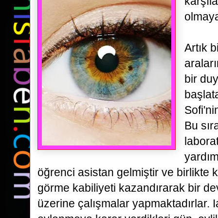
karşıla
olmaya
Artık bi
aralar
bir
duy
başlat
Sofi'ni
Bu sıra
labora
yardı
öğrenci asistan gelmiştir ve birlikte
görme kabiliyeti kazandırarak bir d
üzerine
çalışmalar yapmaktadırlar.
I