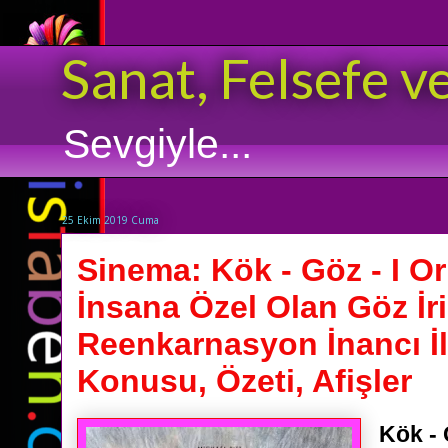
Sanat, Felsefe v
Sevgiyle...
25 Ekim 2019 Cuma
Sinema: Kök - Göz - I Or
İnsana Özel Olan Göz İri
Reenkarnasyon İnancı İle İ
Konusu, Özeti, Afişler
Kök - 