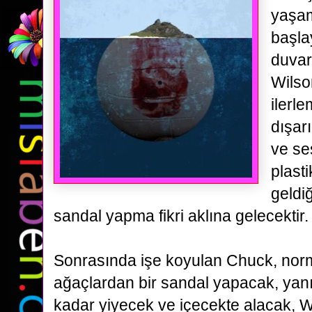
yaşa
başl
duvar
Wilson
ilerle
dışar
ve ses
plast
geldiğ
sandal yapma fikri aklına gelecektir
Sonrasında işe koyulan Chuck, nor
ağaçlardan bir sandal
yapacak, yanı
kadar yiyecek ve içecekte alacak, Wil