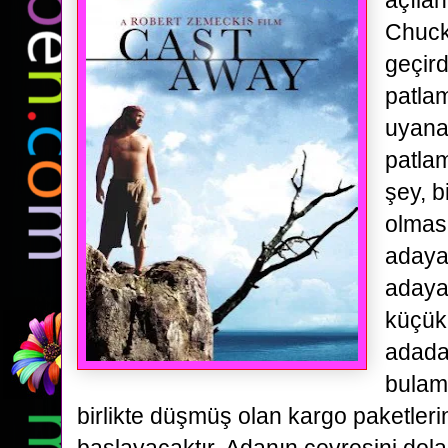
açıla
Chuck
geçir
patlam
uyana
patla
şey, 
olması
adaya 
adaya
küçük
adada
bulam
birlikte düşmüş olan kargo paketler