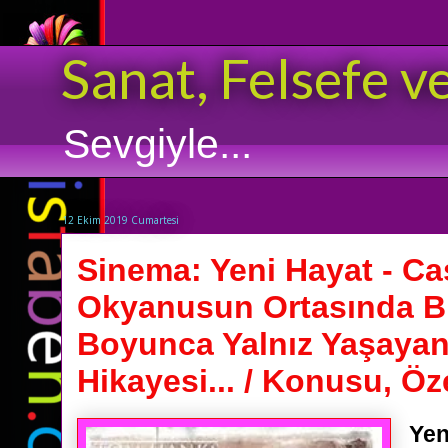
Sanat, Felsefe v
Sevgiyle...
12 Ekim 2019 Cumartesi
Sinema: Yeni Hayat - Ca
Okyanusun Ortasında Bi
Boyunca Yalnız Yaşayan
Hikayesi... / Konusu, Öze
Yen