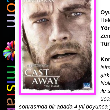
Oyu
Hel
Yö
Zem
Tür
Ko
isim
şir
Nol
ile
uça
sonrasında bir adada 4 yıl boyunca 