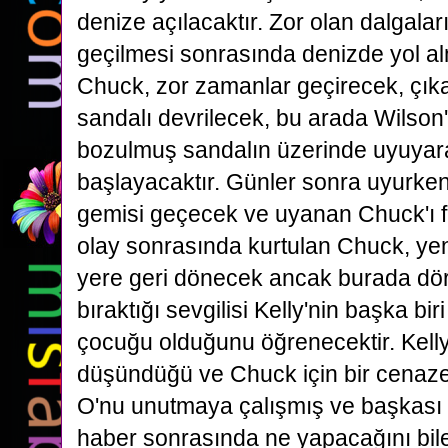
denize açılacaktır. Zor olan dalgalar
geçilmesi
sonrasında denizde yol a
Chuck, zor zamanlar geçirecek, çıka
sandalı devrilecek, bu arada Wilso
bozulmuş sandalın üzerinde uyuya
başlayacaktır. Günler sonra uyurken
gemisi geçecek ve uyanan
Chuck'ı 
olay sonrasında kurtulan Chuck, ye
yere geri dönecek ancak burada dört
bıraktığı
sevgilisi Kelly'nin başka biri
çocuğu olduğunu öğrenecektir. Kell
düşündüğü ve Chuck için bir
cenaze 
O'nu unutmaya çalışmış ve başkası i
haber sonrasında ne yapacağını bi