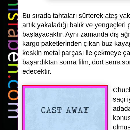
Bu sırada tahtaları sürterek ateş y
artık yakaladığı balık ve yengeçleri
başlayacaktır. Aynı
zamanda diş ağrı
kargo paketlerinden çıkan buz kaya
keskin metal parçası ile çekmeye ç
başardıktan sonra film, dört sene so
edecektir.
Chuck'
saçı 
adad
konus
olmuş