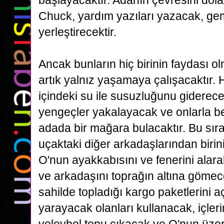
başlayacaktır. Adanın
çevresini dol
Chuck, yardım yazıları yazacak, gemi
yerleştirecektir.
Ancak bunların hiç birinin faydası 
artık yalnız yaşamaya çalışacaktır. H
içindeki
su ile susuzluğunu giderece
yengeçler yakalayacak ve onlarla b
adada bir mağara bulacaktır.
Bu sır
uçaktaki diğer arkadaşlarından birin
O'nun ayakkabısını ve fenerini alar
ve
arkadaşını toprağın altına gömec
sahilde topladığı kargo paketlerini a
yarayacak olanları
kullanacak, içler