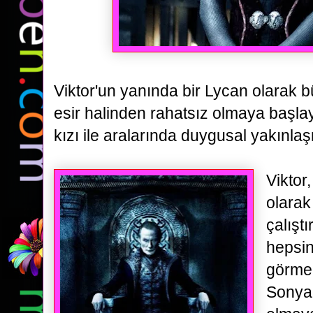
Viktor'un yanında bir Lycan olarak 
esir halinden rahatsız olmaya başla
kızı ile
aralarında duygusal yakınlaşm
Viktor
olarak
çalışt
hepsi
görmek
Sonya i