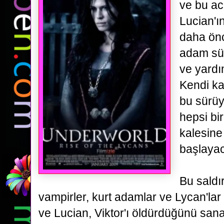
ve bu acı
Lucian'ı
daha önc
adam sü
ve
yardı
Kendi ka
bu sürüy
hepsi bir
kalesine
başlayac
Bu saldı
vampirler, kurt adamlar ve Lycan'la
ve Lucian, Viktor'ı öldürdüğünü sana