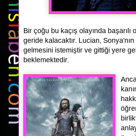
Bir çoğu bu kaçış olayında
başarılı 
geride kalacaktır. Lucian, Sonya'nın 
gelmesini istemiştir ve gittiği yere g
beklemektedir.
Anca
kanı
hakk
öğre
birli
anla