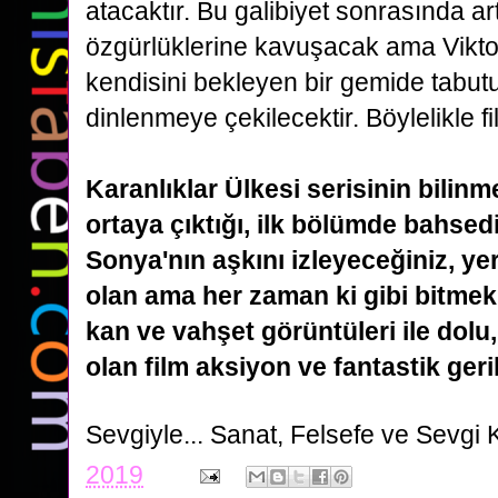
atacaktır.
Bu galibiyet sonrasında art
özgürlüklerine kavuşacak ama Vikt
kendisini bekleyen bir gemide
tabut
dinlenmeye çekilecektir. Böylelikle f
Karanlıklar Ülkesi serisinin bilinm
ortaya çıktığı, ilk bölümde bahsedi
Sonya'nın aşkını izleyeceğiniz,
ye
olan ama her zaman ki gibi bitmek
kan ve vahşet görüntüleri ile dolu
olan
film aksiyon ve fantastik geril
Sevgiyle...
Sanat, Felsefe ve Sevgi 
2019