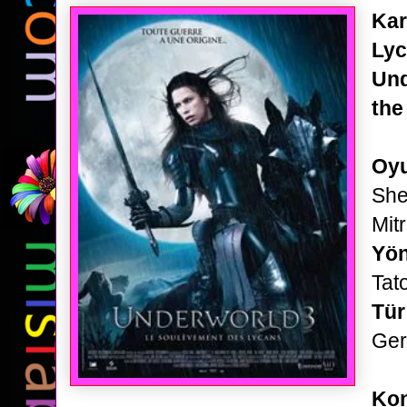
Kar
Lyc
Und
the
Oyu
She
Mit
Yö
Tat
Tür
Ger
Ko