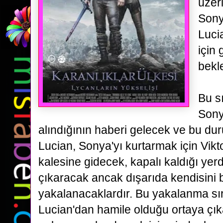
üzer
Sony
Luci
için 
bekl
Bu s
Sony
alındığının haberi gelecek ve bu 
Lucian, Sonya'yı kurtarmak için Vikt
kalesine
gidecek, kapalı kaldığı yer
çıkaracak ancak dışarıda kendisini 
yakalanacaklardır. Bu yakalanma s
Lucian'dan hamile olduğu ortaya çıka