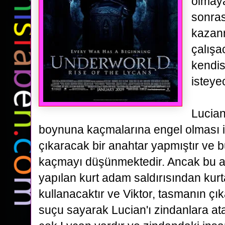
olmaya
sonra
kazan
çalışa
kendis
isteye
Lucian
boynuna kaçmalarına engel olması 
çıkaracak bir anahtar yapmıştır ve
kaçmayı düşünmektedir. Ancak bu a
yapılan kurt
adam saldırısından kurt
kullanacaktır ve Viktor, tasmanın çık
suçu sayarak Lucian'ı zindanlara at