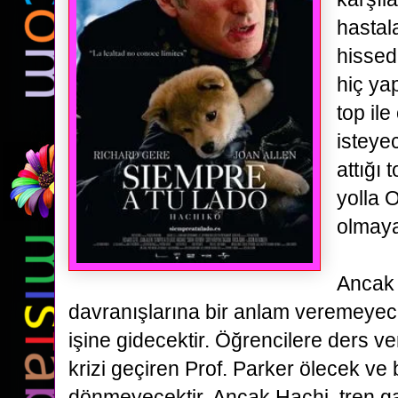
hasta
hissed
hiç ya
top il
isteye
attığı
t
yolla 
olmaya
Ancak 
davranışlarına
bir anlam veremeyece
işine gidecektir. Öğrencilere ders ver
krizi geçiren
Prof. Parker ölecek ve b
dönmeyecektir. Ancak Hachi, tren ga