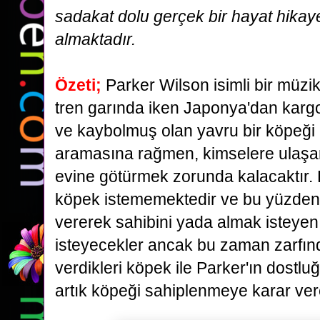
sadakat dolu
gerçek bir hayat hikay
almaktadır.
Özeti;
Parker Wilson isimli bir müzi
tren garında iken Japonya'dan kargo
ve
kaybolmuş olan yavru bir köpeği 
aramasına rağmen, kimselere ulaş
evine
götürmek zorunda kalacaktır. 
köpek istememektedir ve bu yüzden 
vererek
sahibini yada almak isteyen
isteyecekler ancak bu zaman zarfın
verdikleri
köpek ile Parker'ın dostlu
artık köpeği sahiplenmeye karar vere