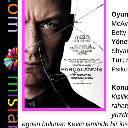
Oyun
McAvo
Betty
Yöne
Shya
Tür;
Psiko
Konu
Kişili
rahat
yüzde
egosu bulunan Kevin isminde
bir in