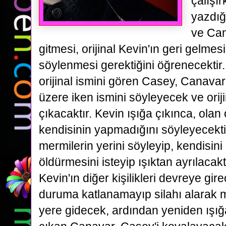
çalışı
yazdığ
ve
Can
gitmesi, orijinal Kevin'ın geri gelmesi
söylenmesi gerektiğini öğrenecektir.
orijinal ismini
gören
Casey
, Canavar
üzere iken ismini söyleyecek ve oriji
çıkacaktır. Kevin ışığa çıkınca, olan 
kendisinin
yapmadığını söyleyecektir
mermilerin yerini söyleyip, kendisini
öldürmesini isteyip ışıktan ayrılacakt
Kevin'ın
diğer kişilikleri devreye gir
duruma katlanamayıp silahı alarak 
yere gidecek, ardından yeniden ışığ