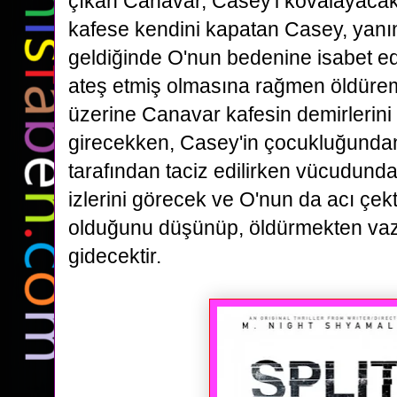
çıkan
Canavar,
Casey
'i kovalayaca
kafese kendini kapatan
Casey
, yan
geldiğinde O'nun bedenine isabet e
ateş
etmiş olmasına rağmen öldür
üzerine Canavar kafesin demirlerini a
girecekken,
Casey
'in çocukluğunda
tarafından
taciz edilirken vücudunda
izlerini görecek ve O'nun da acı çekt
olduğunu düşünüp, öldürmekten va
gidecektir.