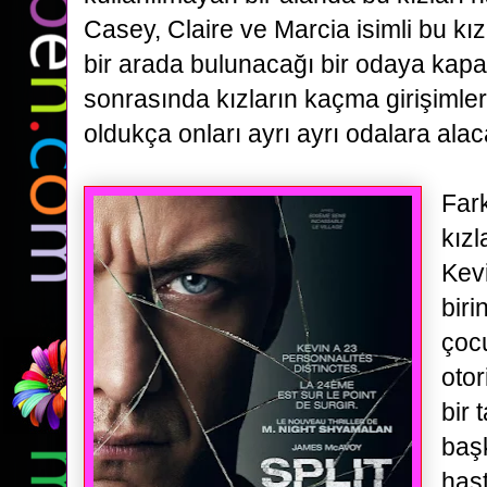
Casey, Claire ve Marcia isimli bu kız
bir arada bulunacağı bir odaya kapa
sonrasında
kızların kaçma girişimle
oldukça onları ayrı ayrı odalara alaca
Fark
kızl
Kev
biri
çocu
otor
bir
baş
hast