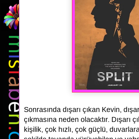
Sonrasında dışarı çıkan Kevin, dışa
çıkmasına neden olacaktır. Dışarı ç
kişilik, çok hızlı, çok güçlü,
duvarlara