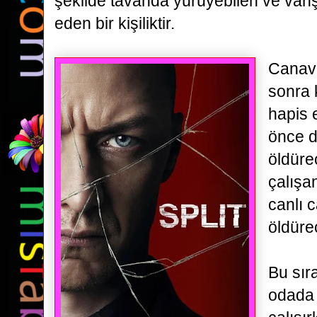
şekilde tavanda yürüyebilen ve
vahş
eden bir kişiliktir.
Canava
sonra 
hapis e
önce d
öldüre
çalışa
canlı c
öldürec
Bu sır
odada