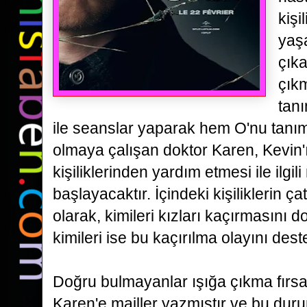
kişi
yaş
çıka
çıkm
tan
ile seanslar yaparak
hem O'nu tanı
olmaya çalışan doktor Karen, Kevin'
kişiliklerinden yardım etmesi ile ilgil
başlayacaktır.
İçindeki kişiliklerin 
olarak, kimileri kızları kaçırmasını
kimileri ise bu kaçırılma olayını des
Doğru bulmayanlar ışığa çıkma fırsat
Karen'e mailler yazmıştır ve bu du