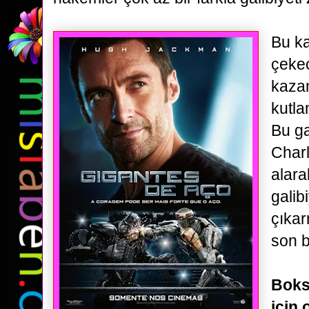
Bu ka
çeke
kaza
kutla
Bu ga
Charl
alara
galib
çıkar
son b
Boks
için 