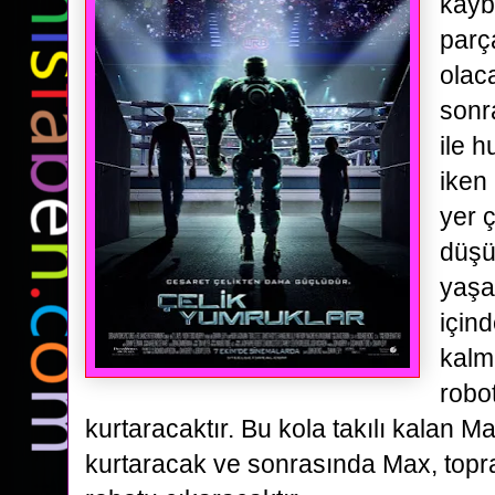
kayb
parç
olaca
sonr
ile
hu
iken
yer 
düşü
yaşa
için
kalm
robo
kurtaracaktır. Bu kola takılı kalan Ma
kurtaracak ve sonrasında Max, topr