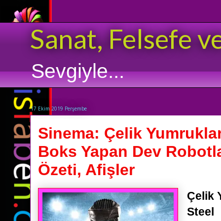
Sanat, Felsefe v
Sevgiyle...
17 Ekim 2019 Perşembe
Sinema: Çelik Yumruklar 
Boks Yapan Dev Robotlar
Özeti, Afişler
Çelik 
Steel