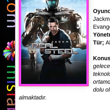
Oyunc
Jackm
Evange
Yöne
Tür;
Ak
Konus
gelece
teknolo
ortamd
dolu
o
almaktadır.