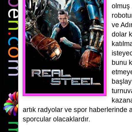
olmuş 
robot
ve Adı
dolar 
katılm
isteyec
bunu
k
etmey
başlay
turnuv
kazana
artık radyolar
ve spor haberlerinde a
sporcular olacaklardır.