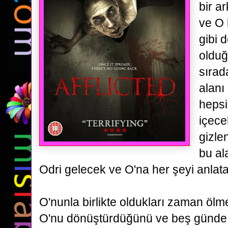
bir a
ve O 
gibi
d
olduğ
sırad
alanı
hepsi
içece
gizle
bu al
Odri gelecek ve O'na her şeyi anlata
O'nunla birlikte oldukları zaman ölm
O'nu dönüştürdüğünü
ve beş günde b