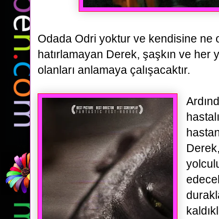
Odada Odri yoktur ve
kendisine ne 
hatırlamayan Derek, şaşkın ve her y
olanları anlamaya çalışacaktır.
Ardınd
hastalı
hasta
Derek, 
yolcul
edece
durakl
kaldık