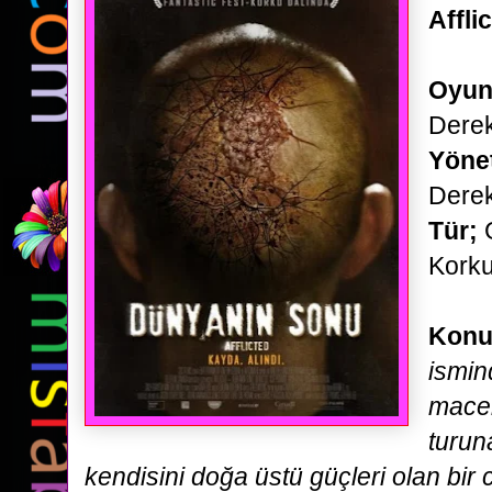
Affli
Oyun
Dere
Yöne
Dere
Tür;
G
Kork
Konu
ismin
macer
turun
kendisini
doğa üstü güçleri olan bi