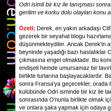
Odri isimli bir kız ile tanışması son
gerilim ve korku dolu olayları konu a
Özeti;
Derek, en yakın arkadaşı Clif 
gezerek bir seyahat blogu hazırlam
düşünmekteydiler.
Ancak Derek'in 
beyninde yaşadığı bazı hastalıklar 
çıkmasına engel olmaktadır.
Bu kon
endişeli hemde umursamaz bir tavırla
birlikte turlarına başlayacaklardır.
Ba
sonra Fransa'ya geçecekler, orada P
kulübünde Odri isminde bir kız ile t
sonrasında O'nunla birlikte olmak iç
ve onlara şaka yapmak için odaya g