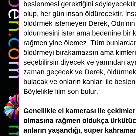
beslenmesi gerektiğini söyleyecekti
olup, her gün insan öldürecektir. İn
öldürmek
istemeyen Derek, Odri'nin
öldürmesini ister ama bedenine bir
rağmen yine ölemez. Tüm bunlardan
öldürmeyi
bırakamazsın ama kimleri 
seçebilirsin diyecek ve yanından ayr
zaman geçecek ve Derek, öldürmek i
bulacak ve
onların kanları ile besl
Böylelikle film son bulur.
Genellikle el kamerası ile çekimleri
olmasına rağmen oldukça ürkütücü
anların yaşandığı, süper kahram