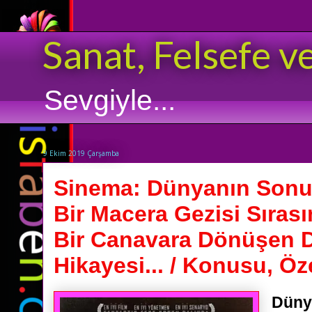
Sanat, Felsefe v
Sevgiyle...
9 Ekim 2019 Çarşamba
Sinema: Dünyanın Sonu -
Bir Macera Gezisi Sıras
Bir Canavara Dönüşen D
Hikayesi... / Konusu, Öze
Düny