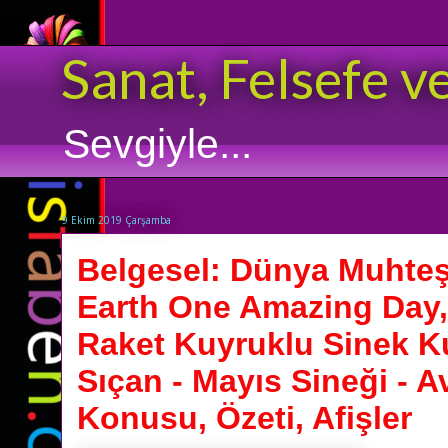
Sanat, Felsefe v
Sevgiyle...
9 Ekim 2019 Çarşamba
Belgesel: Dünya Muhteş
Earth One Amazing Day,
Raket Kuyruklu Sinek K
Sıçan - Mayıs Sineği - Av
Konusu, Özeti, Afişler