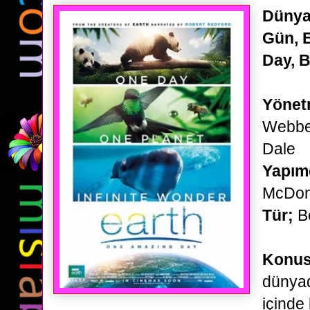
Dünya
Gün, 
Day, 
Yönet
Webber
Dale
Yapım
McDo
Tür;
Be
Konu
dünyad
içinde