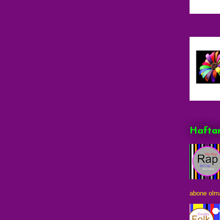
Haftan
abone olma