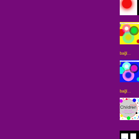
bağl...
bağl...