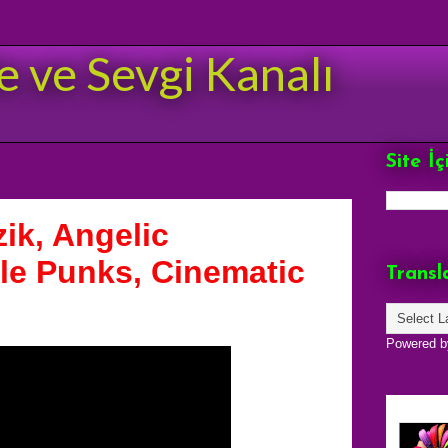
e ve Sevgi Kanalı
Site İ
ik, Angelic
le Punks, Cinematic
Transl
Powered 