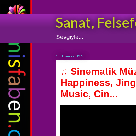
Sanat, Felsef
Sevgiyle...
18 Haziran 2019 Salı
♫ Sinematik Müz
Happiness, Jing
Music, Cin...