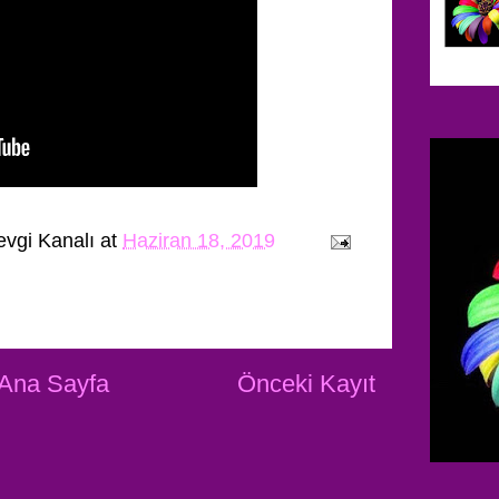
evgi Kanalı
at
Haziran 18, 2019
Ana Sayfa
Önceki Kayıt