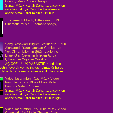
Country Music Video Design
Sanat, Müzik Kanalı Daha fazla içerikten
yararlanmak için Youtube Kanalımıza
abone olmak ister misiniz? Bunun ...
♫ Sinematik Müzik, Bittersweet, SYBS,
Cinematic Music, Cinematic songs, ...
Sevgi Yasakları Bilgileri: Varlıkların Bütün
Alanlarında Yasaklamaları Gereken ve
Yok Olma Hallerinin Bütün Etkilerine
Engel Olan Sevginin İyilikleri Açığa
Çıkaran ve Yaşatan Yasakları
AÇ GÖZLÜLÜK YASAKTIR Kendisine
 yetinmeyerek ve hiç ihtiyacı olmadığı halde
daha da fazlasını istemekle ilgili olan olum...
Video Tasarımları - Caz Müzik Video
Resimleri - Jazz Blues Music Video
Design - Video Pictures
Sanat, Müzik Kanalı Daha fazla içerikten
yararlanmak için Youtube Kanalımıza
abone olmak ister misiniz? Bunun için
Video Tasarımları - YouTube Müzik Video
Görselleri - Art Music Channel Video