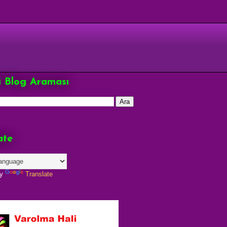
çi Blog Araması
ate
by
Translate