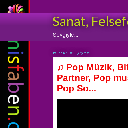
Sanat, Felsef
Sevgiyle...
19 Haziran 2019 Çarşamba
♫ Pop Müzik, Bit
Partner, Pop mu
Pop So...