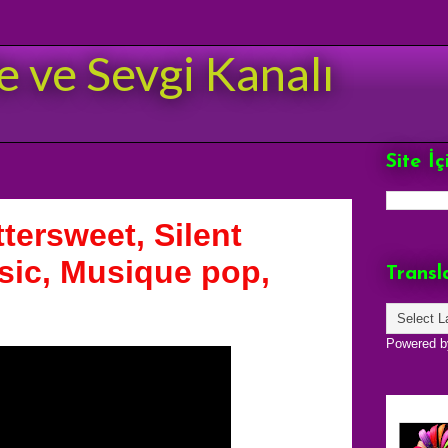
e ve Sevgi Kanalı
Site İ
tersweet, Silent
sic, Musique pop,
Transl
Powered 