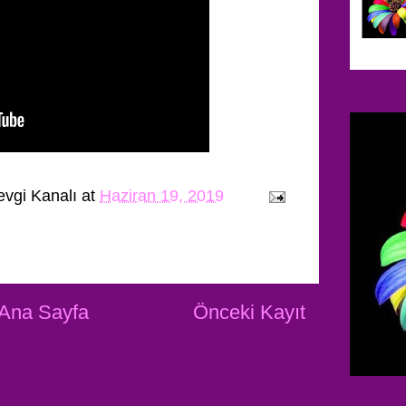
evgi Kanalı
at
Haziran 19, 2019
Ana Sayfa
Önceki Kayıt