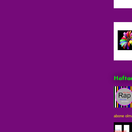
Haftan
abone olma