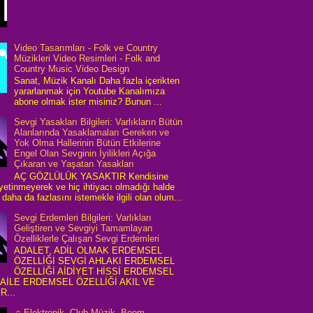
Video Tasarımları - Folk ve Country
Müzikleri Video Resimleri - Folk and
Country Music Video Design
Sanat, Müzik Kanalı Daha fazla içerikten
yararlanmak için Youtube Kanalımıza
abone olmak ister misiniz? Bunun ...
Sevgi Yasakları Bilgileri: Varlıkların Bütün
Alanlarında Yasaklamaları Gereken ve
Yok Olma Hallerinin Bütün Etkilerine
Engel Olan Sevginin İyilikleri Açığa
Çıkaran ve Yaşatan Yasakları
AÇ GÖZLÜLÜK YASAKTIR Kendisine
 yetinmeyerek ve hiç ihtiyacı olmadığı halde
daha da fazlasını istemekle ilgili olan olum...
Sevgi Erdemleri Bilgileri: Varlıkları
Geliştiren ve Sevgiyi Tamamlayan
Özelliklerle Çalışan Sevgi Erdemleri
ADALET, ADİL OLMAK ERDEMSEL
ÖZELLİĞİ SEVGİ AHLAKI ERDEMSEL
ÖZELLİĞİ AİDİYET HİSSİ ERDEMSEL
 AİLE ERDEMSEL ÖZELLİĞİ AKIL VE
R...
♫ Elektronik, Club Müzik, Boom,