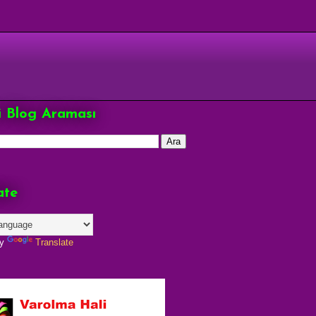
çi Blog Araması
ate
by
Translate