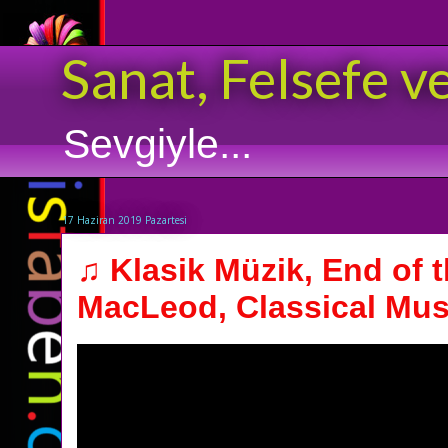
Sanat, Felsefe v
Sevgiyle...
17 Haziran 2019 Pazartesi
♫ Klasik Müzik, End of t
MacLeod, Classical Musi