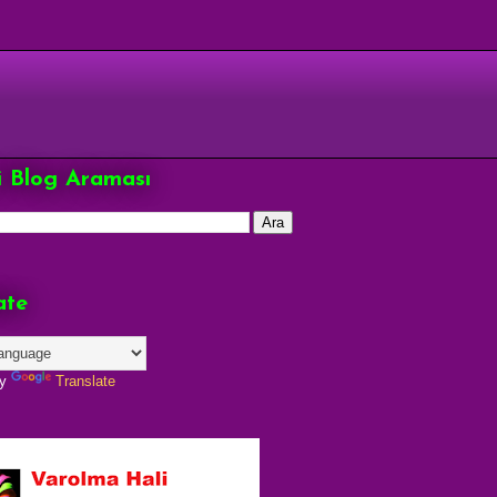
çi Blog Araması
ate
by
Translate