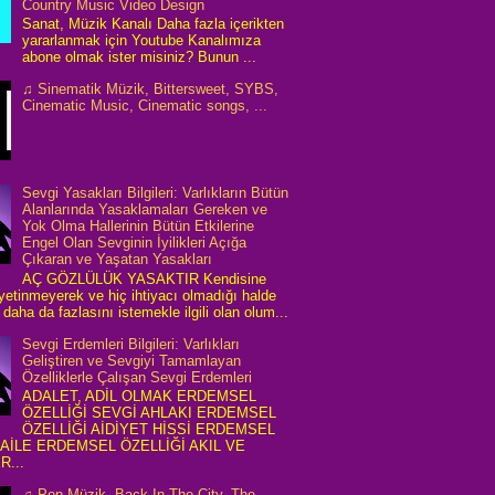
Country Music Video Design
Sanat, Müzik Kanalı Daha fazla içerikten
yararlanmak için Youtube Kanalımıza
abone olmak ister misiniz? Bunun ...
♫ Sinematik Müzik, Bittersweet, SYBS,
Cinematic Music, Cinematic songs, ...
Sevgi Yasakları Bilgileri: Varlıkların Bütün
Alanlarında Yasaklamaları Gereken ve
Yok Olma Hallerinin Bütün Etkilerine
Engel Olan Sevginin İyilikleri Açığa
Çıkaran ve Yaşatan Yasakları
AÇ GÖZLÜLÜK YASAKTIR Kendisine
 yetinmeyerek ve hiç ihtiyacı olmadığı halde
daha da fazlasını istemekle ilgili olan olum...
Sevgi Erdemleri Bilgileri: Varlıkları
Geliştiren ve Sevgiyi Tamamlayan
Özelliklerle Çalışan Sevgi Erdemleri
ADALET, ADİL OLMAK ERDEMSEL
ÖZELLİĞİ SEVGİ AHLAKI ERDEMSEL
ÖZELLİĞİ AİDİYET HİSSİ ERDEMSEL
 AİLE ERDEMSEL ÖZELLİĞİ AKIL VE
R...
♫ Pop Müzik, Back In The City, The