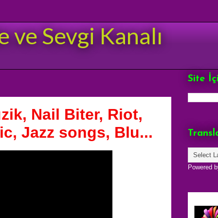
e ve Sevgi Kanalı
Site İ
ik, Nail Biter, Riot,
c, Jazz songs, Blu...
Transl
Powered 