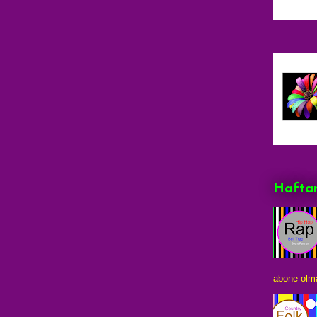
Haftan
abone olma