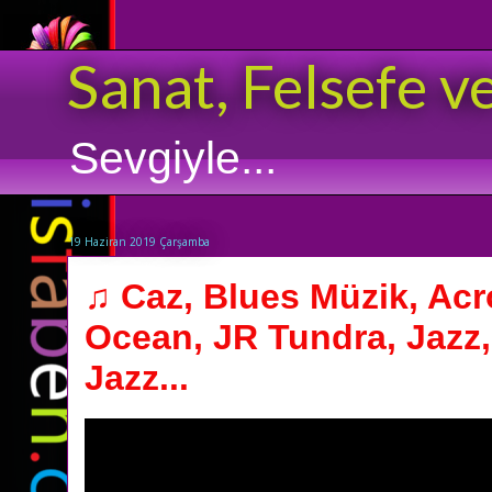
Sanat, Felsefe v
Sevgiyle...
19 Haziran 2019 Çarşamba
♫ Caz, Blues Müzik, Ac
Ocean, JR Tundra, Jazz,
Jazz...