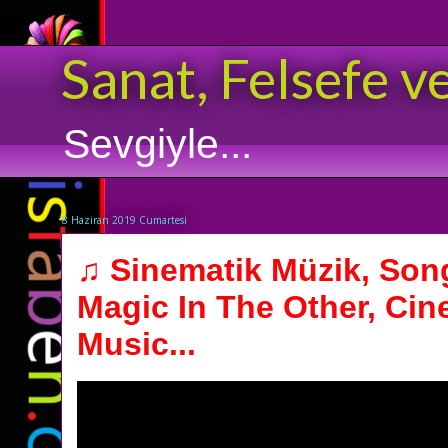
Sanat, Felsefe v
Sevgiyle...
8 Haziran 2019 Cumartesi
♫ Sinematik Müzik, Son
Magic In The Other, Cin
Music...