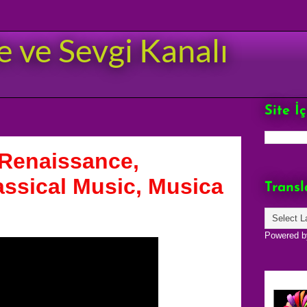
e ve Sevgi Kanalı
Site İ
 Renaissance,
assical Music, Musica
Transl
Powered 