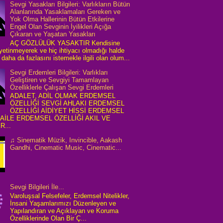
Sevgi Yasakları Bilgileri: Varlıkların Bütün
Alanlarında Yasaklamaları Gereken ve
Yok Olma Hallerinin Bütün Etkilerine
Engel Olan Sevginin İyilikleri Açığa
Çıkaran ve Yaşatan Yasakları
AÇ GÖZLÜLÜK YASAKTIR Kendisine
 yetinmeyerek ve hiç ihtiyacı olmadığı halde
daha da fazlasını istemekle ilgili olan olum...
Sevgi Erdemleri Bilgileri: Varlıkları
Geliştiren ve Sevgiyi Tamamlayan
Özelliklerle Çalışan Sevgi Erdemleri
ADALET, ADİL OLMAK ERDEMSEL
ÖZELLİĞİ SEVGİ AHLAKI ERDEMSEL
ÖZELLİĞİ AİDİYET HİSSİ ERDEMSEL
 AİLE ERDEMSEL ÖZELLİĞİ AKIL VE
R...
♫ Sinematik Müzik, Invincible, Aakash
Gandhi, Cinematic Music, Cinematic...
Sevgi Bilgileri İle...
Varoluşsal Felsefeler, Erdemsel Nitelikler,
İnsani Yaşamlarımızı Düzenleyen ve
Yapılandıran ve Açıklayan ve Koruma
Özelliklerinde Olan Bir Ç...