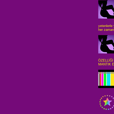
yetenlerle
her zaman 
ÖZELLİĞİ
MANTIK E