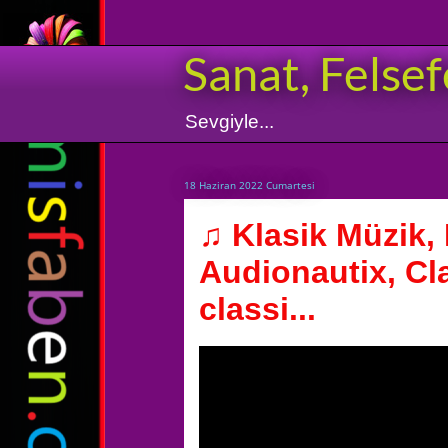
Sanat, Felsef
Sevgiyle...
18 Haziran 2022 Cumartesi
♫ Klasik Müzik,
Audionautix, Cl
classi...