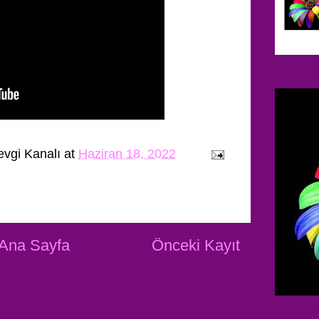
evgi Kanalı
at
Haziran 18, 2022
Ana Sayfa
Önceki Kayıt