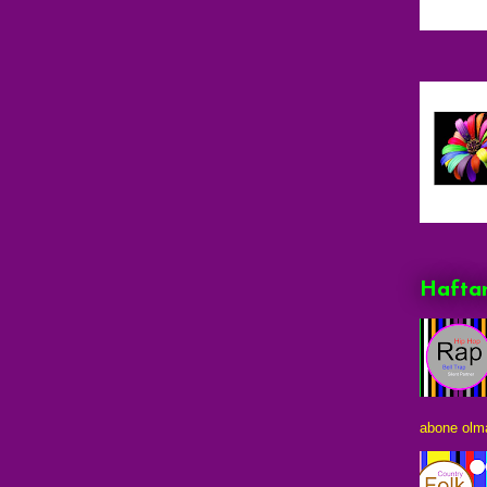
Haftan
abone olma