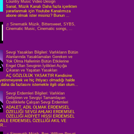
Country Music Video Design
Sanat, Müzik Kanalı Daha fazla içerikten
yararlanmak için Youtube Kanalımıza
abone olmak ister misiniz? Bunun ...
♫ Sinematik Müzik, Bittersweet, SYBS,
Cinematic Music, Cinematic songs, ...
Sevgi Yasakları Bilgileri: Varlıkların Bütün
Alanlarında Yasaklamaları Gereken ve
Yok Olma Hallerinin Bütün Etkilerine
Engel Olan Sevginin İyilikleri Açığa
Çıkaran ve Yaşatan Yasakları
AÇ GÖZLÜLÜK YASAKTIR Kendisine
 yetinmeyerek ve hiç ihtiyacı olmadığı halde
daha da fazlasını istemekle ilgili olan olum...
Sevgi Erdemleri Bilgileri: Varlıkları
Geliştiren ve Sevgiyi Tamamlayan
Özelliklerle Çalışan Sevgi Erdemleri
ADALET, ADİL OLMAK ERDEMSEL
ÖZELLİĞİ SEVGİ AHLAKI ERDEMSEL
ÖZELLİĞİ AİDİYET HİSSİ ERDEMSEL
 AİLE ERDEMSEL ÖZELLİĞİ AKIL VE
R...
♫ Sinematik Müzik, Ben, William Rosati,