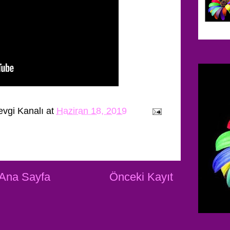
evgi Kanalı
at
Haziran 18, 2019
Ana Sayfa
Önceki Kayıt