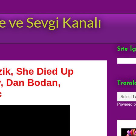
e ve Sevgi Kanalı
Site İ
ik, She Died Up
, Dan Bodan,
Transl
c
Powered 