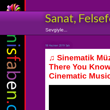
Sanat, Felsef
Sevgiyle...
18 Haziran 2019 Salı
♫ Sinematik Müz
There You Know
Cinematic Musi