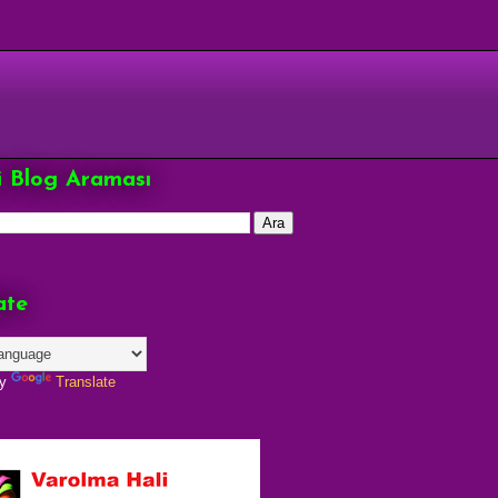
çi Blog Araması
ate
by
Translate