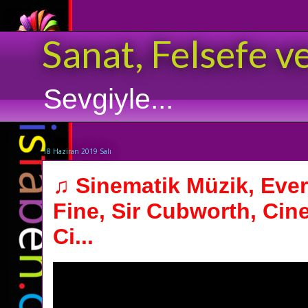
Sanat, Felsefe v
Sevgiyle...
18 Haziran 2019 Salı
♫ Sinematik Müzik, Ever
Fine, Sir Cubworth, Cin
Ci...