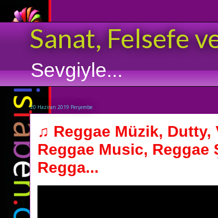
Sanat, Felsefe v
Sevgiyle...
20 Haziran 2019 Perşembe
♫ Reggae Müzik, Dutty, 
Reggae Music, Reggae Ş
Regga...