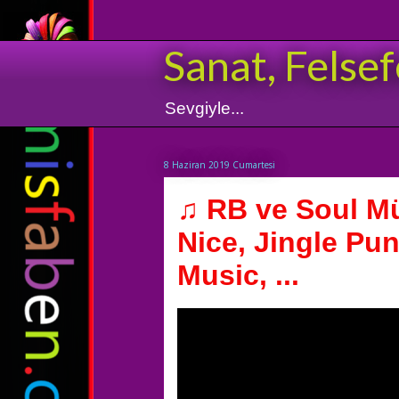
Sanat, Felsef
Sevgiyle...
8 Haziran 2019 Cumartesi
♫ RB ve Soul Mü
Nice, Jingle Pu
Music, ...