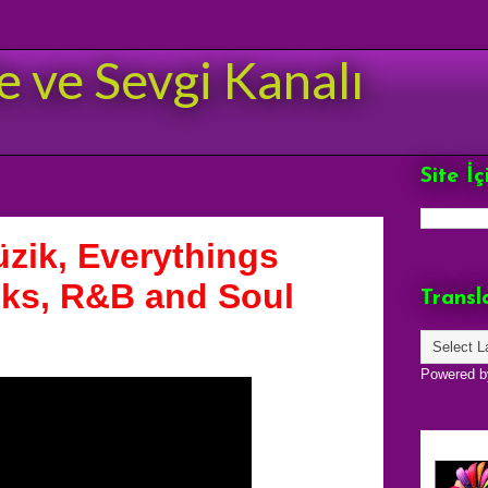
e ve Sevgi Kanalı
Site İ
zik, Everythings
nks, R&B and Soul
Transl
Powered 