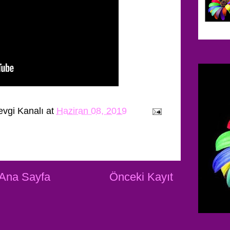
evgi Kanalı
at
Haziran 08, 2019
Ana Sayfa
Önceki Kayıt