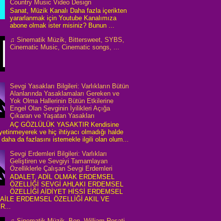
Country Music Video Design
Sanat, Müzik Kanalı Daha fazla içerikten
yararlanmak için Youtube Kanalımıza
abone olmak ister misiniz? Bunun ...
♫ Sinematik Müzik, Bittersweet, SYBS,
Cinematic Music, Cinematic songs, ...
Sevgi Yasakları Bilgileri: Varlıkların Bütün
Alanlarında Yasaklamaları Gereken ve
Yok Olma Hallerinin Bütün Etkilerine
Engel Olan Sevginin İyilikleri Açığa
Çıkaran ve Yaşatan Yasakları
AÇ GÖZLÜLÜK YASAKTIR Kendisine
 yetinmeyerek ve hiç ihtiyacı olmadığı halde
daha da fazlasını istemekle ilgili olan olum...
Sevgi Erdemleri Bilgileri: Varlıkları
Geliştiren ve Sevgiyi Tamamlayan
Özelliklerle Çalışan Sevgi Erdemleri
ADALET, ADİL OLMAK ERDEMSEL
ÖZELLİĞİ SEVGİ AHLAKI ERDEMSEL
ÖZELLİĞİ AİDİYET HİSSİ ERDEMSEL
 AİLE ERDEMSEL ÖZELLİĞİ AKIL VE
R...
♫ Sinematik Müzik, Ben, William Rosati,