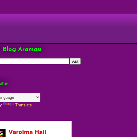
çi Blog Araması
ate
by
Translate