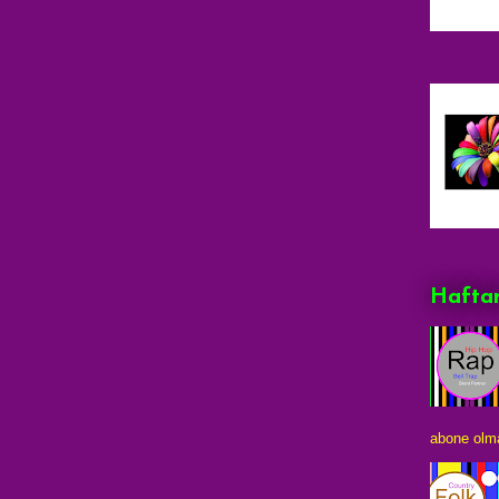
Haftan
abone olma