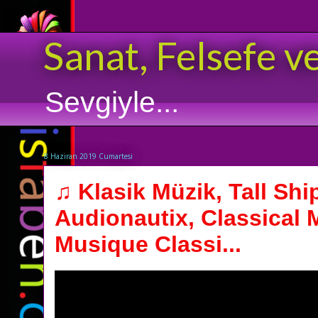
Sanat, Felsefe v
Sevgiyle...
8 Haziran 2019 Cumartesi
♫ Klasik Müzik, Tall Shi
Audionautix, Classical 
Musique Classi...