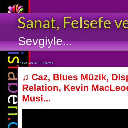
Sanat, Felsefe v
Sevgiyle...
17 Haziran 2019 Pazartesi
♫ Caz, Blues Müzik, Dis
Relation, Kevin MacLeod
Musi...