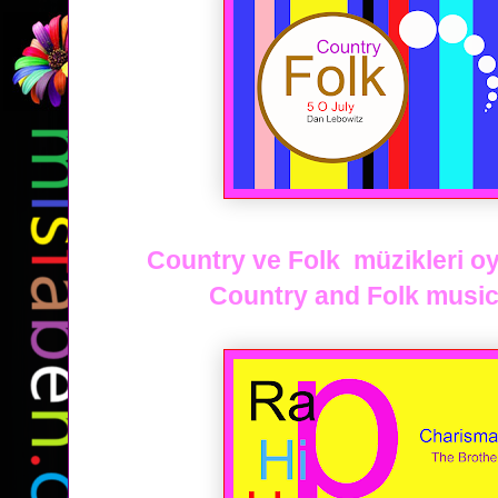
Country ve Folk müzikleri oyn
Country and Folk music p