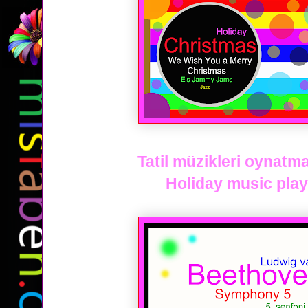
Tatil müzikleri oynatma 
Holiday music playli