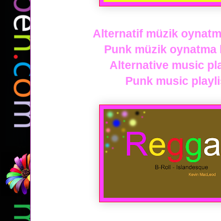
Alternatif müzik oynatma 
Punk müzik oynatma li
Alternative music play
Punk music playlis