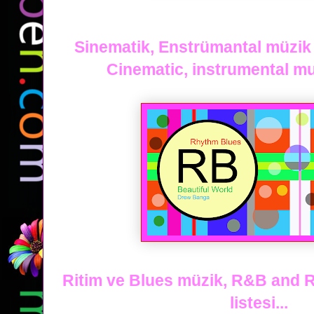
Sinematik, Enstrümantal müzik o
Cinematic, instrumental mus
Ritim ve Blues müzik, R&B and 
listesi...