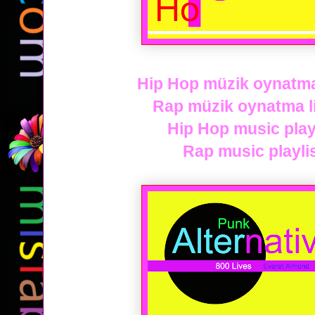
Hip Hop müzik oynatma l
Rap müzik oynatma lis
Hip Hop music playl
Rap music playlis