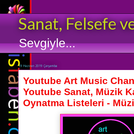
Sanat, Felsefe v
Sevgiyle...
19 Haziran 2019 Çarşamba
Youtube Art Music Chann
Youtube Sanat, Müzik K
Oynatma Listeleri - Müzi