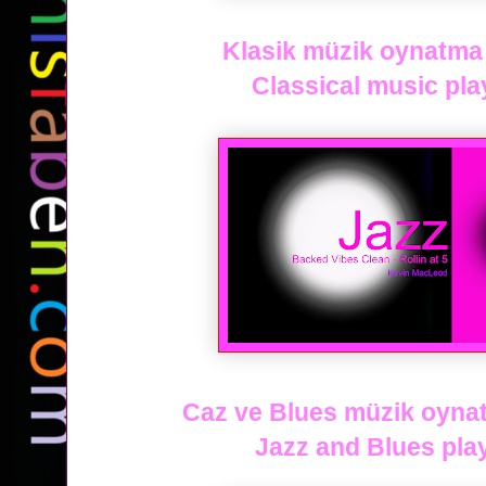
Klasik müzik oynatma l
Classical music playl
Caz ve Blues müzik oynatm
Jazz and Blues playl