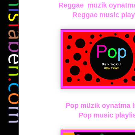
Reggae müzik oynatma l
Reggae music playli
Pop müzik oynatma lis
Pop music playlist