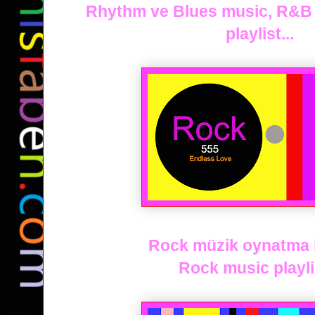
Rhythm ve Blues music, R&B
playlist...
Rock müzik oynatma li
Rock music playlis