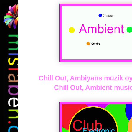
Chill Out, Ambiyans müzik oyn
Chill Out, Ambient music 