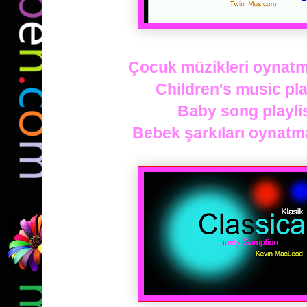
Çocuk müzikleri oynatma 
Children's music play
Baby song playlis
Bebek şarkıları oynatma 